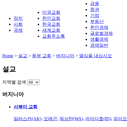
금융
증권
미국교회
기업
정치
한인교회
부동산
사회
한국교회
한인경제
국제
세계교회
글로벌경제
교회주소록
생활경제
경제일반
Home
>
설교
>
동부 교회
>
버지니아
>
열심을 내십시오
설교
지역별 검색
버지니아
서북미 교회
알라스카(AK)
,
오레곤
,
워싱턴(WA)
,
아이다호(ID)
,
와이오