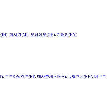
IN)
,
미시간(MI)
,
오하이오(OH)
,
켄터키(KY)
T)
,
로드아일랜드(RI)
,
매사추세츠(MA)
,
뉴햄프셔(NH)
,
버몬트