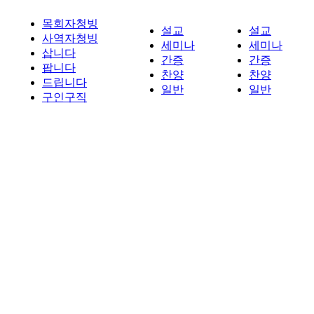
목회자청빙
설교
설교
사역자청빙
세미나
세미나
삽니다
간증
간증
팝니다
찬양
찬양
드립니다
일반
일반
구인구직