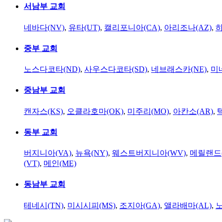
서남부 교회
네바다(NV)
,
유타(UT)
,
캘리포니아(CA)
,
아리조나(AZ)
,
하
중부 교회
노스다코타(ND)
,
사우스다코타(SD)
,
네브래스카(NE)
,
미
중남부 교회
캔자스(KS)
,
오클라호마(OK)
,
미주리(MO)
,
아칸소(AR)
,
동부 교회
버지니아(VA)
,
뉴욕(NY)
,
웨스트버지니아(WV)
,
메릴랜드(
(VT)
,
메인(ME)
동남부 교회
테네시(TN)
,
미시시피(MS)
,
조지아(GA)
,
앨라배마(AL)
,