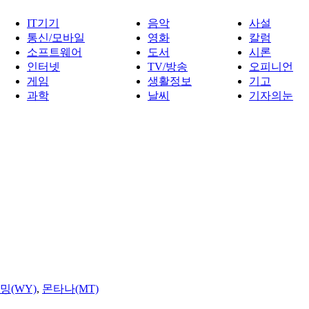
IT기기
음악
사설
통신/모바일
영화
칼럼
소프트웨어
도서
시론
인터넷
TV/방송
오피니언
게임
생활정보
기고
과학
날씨
기자의눈
밍(WY)
,
몬타나(MT)