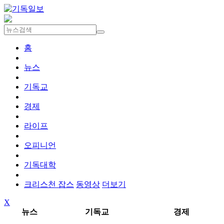
홈
뉴스
기독교
경제
라이프
오피니언
기독대학
크리스천 잡스
동영상
더보기
X
뉴스
기독교
경제