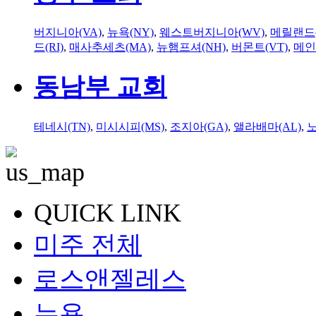
버지니아(VA)
,
뉴욕(NY)
,
웨스트버지니아(WV)
,
메릴랜드(
드(RI)
,
매사추세츠(MA)
,
뉴햄프셔(NH)
,
버몬트(VT)
,
메인
동남부 교회
테네시(TN)
,
미시시피(MS)
,
조지아(GA)
,
앨라배마(AL)
,
QUICK LINK
미주 전체
로스앤젤레스
뉴욕