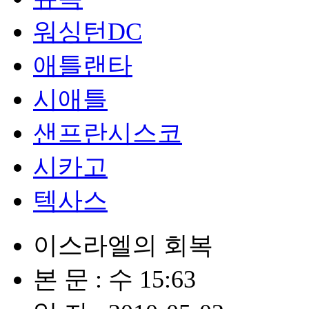
워싱턴DC
애틀랜타
시애틀
샌프란시스코
시카고
텍사스
이스라엘의 회복
본 문 : 수 15:63