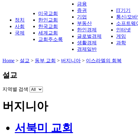
금융
증권
IT기기
미국교회
기업
통신/모바
정치
한인교회
부동산
소프트웨
사회
한국교회
한인경제
인터넷
국제
세계교회
글로벌경제
게임
교회주소록
생활경제
과학
경제일반
Home
>
설교
>
동부 교회
>
버지니아
>
이스라엘의 회복
설교
지역별 검색
버지니아
서북미 교회