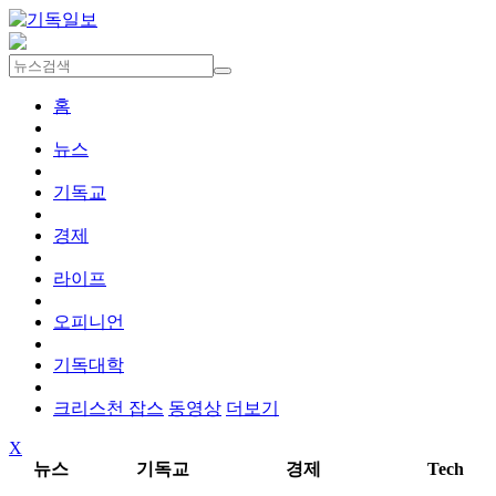
홈
뉴스
기독교
경제
라이프
오피니언
기독대학
크리스천 잡스
동영상
더보기
X
뉴스
기독교
경제
Tech