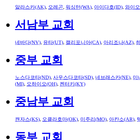
알라스카(AK)
,
오레곤
,
워싱턴(WA)
,
아이다호(ID)
,
와이오
서남부 교회
네바다(NV)
,
유타(UT)
,
캘리포니아(CA)
,
아리조나(AZ)
,
하
중부 교회
노스다코타(ND)
,
사우스다코타(SD)
,
네브래스카(NE)
,
미
(MI)
,
오하이오(OH)
,
켄터키(KY)
중남부 교회
캔자스(KS)
,
오클라호마(OK)
,
미주리(MO)
,
아칸소(AR)
,
동부 교회