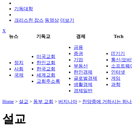
기독대학
크리스천 잡스
동영상
더보기
X
뉴스
기독교
경제
Tech
금융
증권
IT기기
미국교회
기업
통신/모바
정치
한인교회
부동산
소프트웨
사회
한국교회
한인경제
인터넷
국제
세계교회
글로벌경제
게임
교회주소록
생활경제
과학
경제일반
Home
>
설교
>
동부 교회
>
버지니아
>
찬양중에 거하시는 하
설교