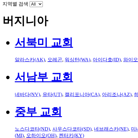
지역별 검색
버지니아
서북미 교회
알라스카(AK)
,
오레곤
,
워싱턴(WA)
,
아이다호(ID)
,
와이오
서남부 교회
네바다(NV)
,
유타(UT)
,
캘리포니아(CA)
,
아리조나(AZ)
,
하
중부 교회
노스다코타(ND)
,
사우스다코타(SD)
,
네브래스카(NE)
,
미
(MI)
,
오하이오(OH)
,
켄터키(KY)