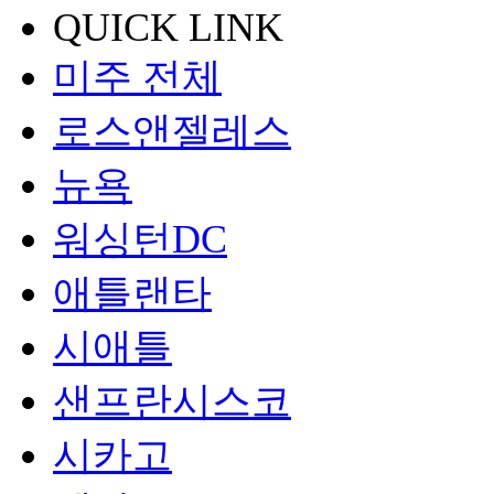
QUICK LINK
미주 전체
로스앤젤레스
뉴욕
워싱턴DC
애틀랜타
시애틀
샌프란시스코
시카고