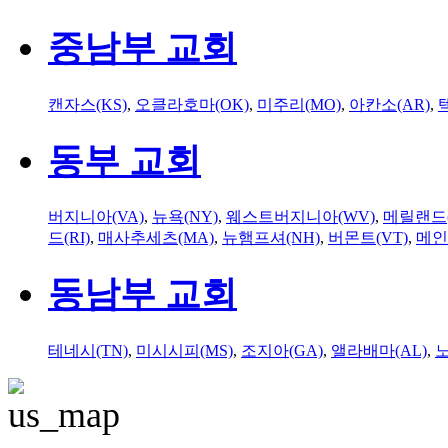
중남부 교회
캔자스(KS)
,
오클라호마(OK)
,
미주리(MO)
,
아칸소(AR)
,
동부 교회
버지니아(VA)
,
뉴욕(NY)
,
웨스트버지니아(WV)
,
메릴랜드(
드(RI)
,
매사추세츠(MA)
,
뉴햄프셔(NH)
,
버몬트(VT)
,
메인
동남부 교회
테네시(TN)
,
미시시피(MS)
,
조지아(GA)
,
앨라배마(AL)
,