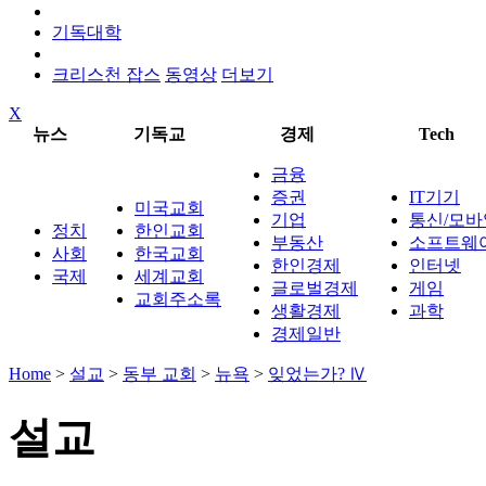
기독대학
크리스천 잡스
동영상
더보기
X
뉴스
기독교
경제
Tech
금융
증권
IT기기
미국교회
기업
통신/모바
정치
한인교회
부동산
소프트웨
사회
한국교회
한인경제
인터넷
국제
세계교회
글로벌경제
게임
교회주소록
생활경제
과학
경제일반
Home
>
설교
>
동부 교회
>
뉴욕
>
잊었는가? Ⅳ
설교