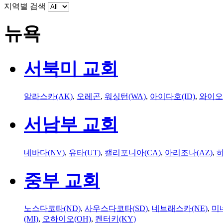
지역별 검색
뉴욕
서북미 교회
알라스카(AK)
,
오레곤
,
워싱턴(WA)
,
아이다호(ID)
,
와이오
서남부 교회
네바다(NV)
,
유타(UT)
,
캘리포니아(CA)
,
아리조나(AZ)
,
하
중부 교회
노스다코타(ND)
,
사우스다코타(SD)
,
네브래스카(NE)
,
미
(MI)
,
오하이오(OH)
,
켄터키(KY)