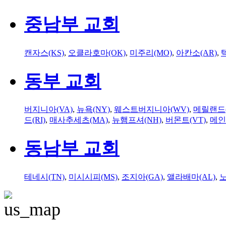
중남부 교회
캔자스(KS)
,
오클라호마(OK)
,
미주리(MO)
,
아칸소(AR)
,
동부 교회
버지니아(VA)
,
뉴욕(NY)
,
웨스트버지니아(WV)
,
메릴랜드(
드(RI)
,
매사추세츠(MA)
,
뉴햄프셔(NH)
,
버몬트(VT)
,
메인
동남부 교회
테네시(TN)
,
미시시피(MS)
,
조지아(GA)
,
앨라배마(AL)
,