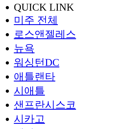
QUICK LINK
미주 전체
로스앤젤레스
뉴욕
워싱턴DC
애틀랜타
시애틀
샌프란시스코
시카고