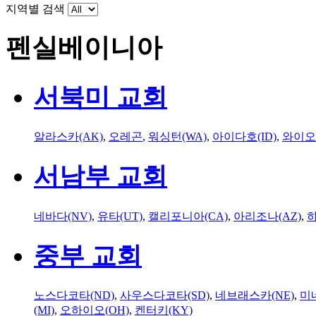
지역별 검색
펜실베이니아
서북미 교회
알라스카(AK)
,
오레곤
,
워싱턴(WA)
,
아이다호(ID)
,
와이오
서남부 교회
네바다(NV)
,
유타(UT)
,
캘리포니아(CA)
,
아리조나(AZ)
,
하
중부 교회
노스다코타(ND)
,
사우스다코타(SD)
,
네브래스카(NE)
,
미
(MI)
,
오하이오(OH)
,
켄터키(KY)