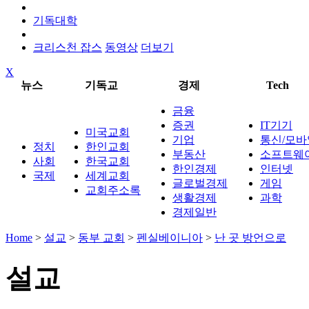
기독대학
크리스천 잡스
동영상
더보기
X
뉴스
기독교
경제
Tech
금융
증권
IT기기
미국교회
기업
통신/모바
정치
한인교회
부동산
소프트웨
사회
한국교회
한인경제
인터넷
국제
세계교회
글로벌경제
게임
교회주소록
생활경제
과학
경제일반
Home
>
설교
>
동부 교회
>
펜실베이니아
>
난 곳 방언으로
설교