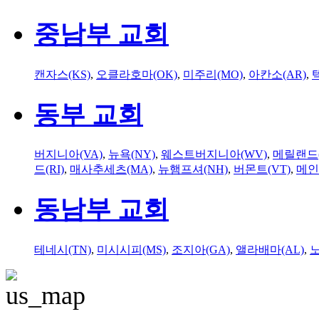
중남부 교회
캔자스(KS)
,
오클라호마(OK)
,
미주리(MO)
,
아칸소(AR)
,
동부 교회
버지니아(VA)
,
뉴욕(NY)
,
웨스트버지니아(WV)
,
메릴랜드(
드(RI)
,
매사추세츠(MA)
,
뉴햄프셔(NH)
,
버몬트(VT)
,
메인
동남부 교회
테네시(TN)
,
미시시피(MS)
,
조지아(GA)
,
앨라배마(AL)
,