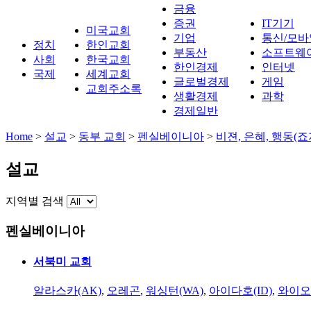
금융
증권
IT기기
미국교회
기업
통신/모바
정치
한인교회
부동산
소프트웨
사회
한국교회
한인경제
인터넷
국제
세계교회
글로벌경제
게임
교회주소록
생활경제
과학
경제일반
Home
>
설교
>
동부 교회
>
펜실베이니아
>
비젼, 은혜, 행동(
설교
지역별 검색
펜실베이니아
서북미 교회
알라스카(AK)
,
오레곤
,
워싱턴(WA)
,
아이다호(ID)
,
와이오