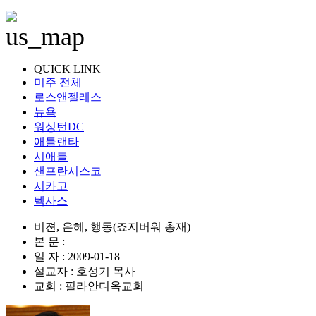
QUICK LINK
미주 전체
로스앤젤레스
뉴욕
워싱턴DC
애틀랜타
시애틀
샌프란시스코
시카고
텍사스
비젼, 은혜, 행동(죠지버워 총재)
본 문 :
일 자 : 2009-01-18
설교자 : 호성기 목사
교회 : 필라안디옥교회