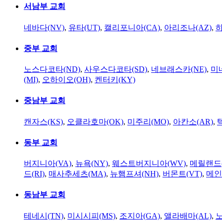
서남부 교회
네바다(NV)
,
유타(UT)
,
캘리포니아(CA)
,
아리조나(AZ)
,
하
중부 교회
노스다코타(ND)
,
사우스다코타(SD)
,
네브래스카(NE)
,
미
(MI)
,
오하이오(OH)
,
켄터키(KY)
중남부 교회
캔자스(KS)
,
오클라호마(OK)
,
미주리(MO)
,
아칸소(AR)
,
동부 교회
버지니아(VA)
,
뉴욕(NY)
,
웨스트버지니아(WV)
,
메릴랜드(
드(RI)
,
매사추세츠(MA)
,
뉴햄프셔(NH)
,
버몬트(VT)
,
메인
동남부 교회
테네시(TN)
,
미시시피(MS)
,
조지아(GA)
,
앨라배마(AL)
,