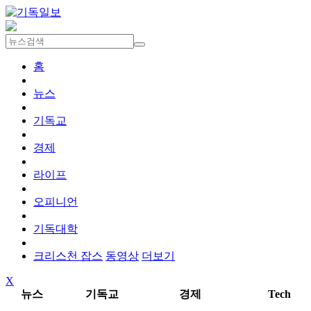
홈
뉴스
기독교
경제
라이프
오피니언
기독대학
크리스천 잡스
동영상
더보기
X
뉴스
기독교
경제
Tech