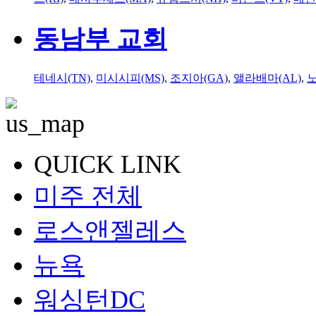
동남부 교회
테네시(TN)
,
미시시피(MS)
,
조지아(GA)
,
앨라배마(AL)
,
QUICK LINK
미주 전체
로스앤젤레스
뉴욕
워싱턴DC