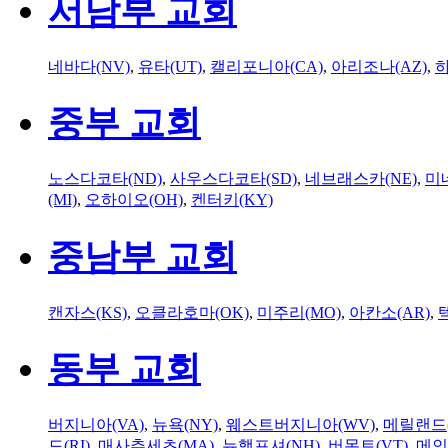
서남부 교회
네바다(NV)
,
유타(UT)
,
캘리포니아(CA)
,
아리조나(AZ)
,
하
중부 교회
노스다코타(ND)
,
사우스다코타(SD)
,
네브래스카(NE)
,
미
(MI)
,
오하이오(OH)
,
켄터키(KY)
중남부 교회
캔자스(KS)
,
오클라호마(OK)
,
미주리(MO)
,
아칸소(AR)
,
동부 교회
버지니아(VA)
,
뉴욕(NY)
,
웨스트버지니아(WV)
,
메릴랜드(
드(RI)
,
매사추세츠(MA)
,
뉴햄프셔(NH)
,
버몬트(VT)
,
메인