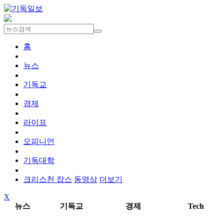
홈
뉴스
기독교
경제
라이프
오피니언
기독대학
크리스천 잡스
동영상
더보기
X
뉴스
기독교
경제
Tech