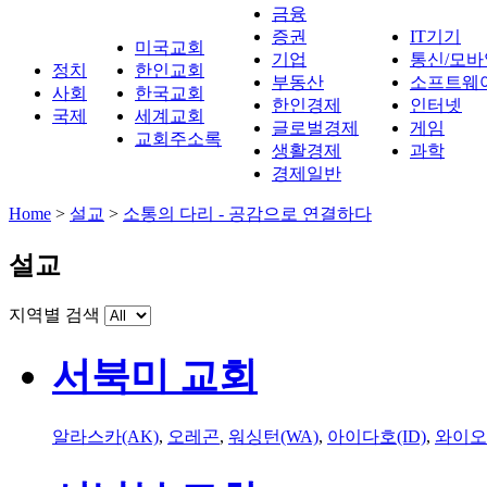
금융
증권
IT기기
미국교회
기업
통신/모바
정치
한인교회
부동산
소프트웨
사회
한국교회
한인경제
인터넷
국제
세계교회
글로벌경제
게임
교회주소록
생활경제
과학
경제일반
Home
>
설교
>
소통의 다리 - 공감으로 연결하다
설교
지역별 검색
서북미 교회
알라스카(AK)
,
오레곤
,
워싱턴(WA)
,
아이다호(ID)
,
와이오