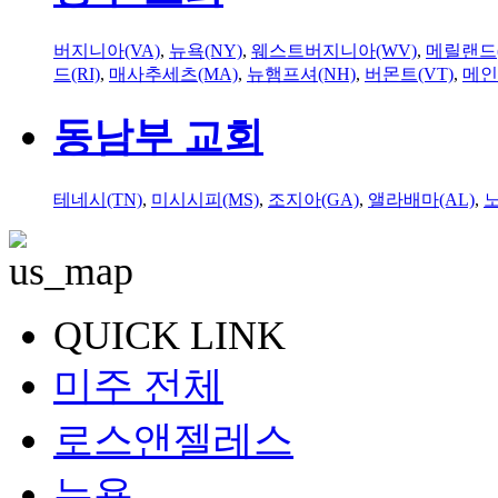
버지니아(VA)
,
뉴욕(NY)
,
웨스트버지니아(WV)
,
메릴랜드(
드(RI)
,
매사추세츠(MA)
,
뉴햄프셔(NH)
,
버몬트(VT)
,
메인
동남부 교회
테네시(TN)
,
미시시피(MS)
,
조지아(GA)
,
앨라배마(AL)
,
QUICK LINK
미주 전체
로스앤젤레스
뉴욕