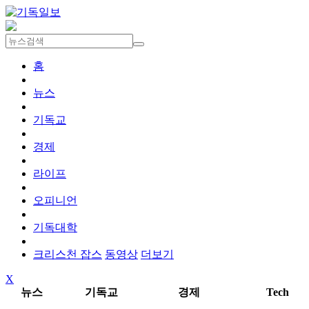
홈
뉴스
기독교
경제
라이프
오피니언
기독대학
크리스천 잡스
동영상
더보기
X
뉴스
기독교
경제
Tech