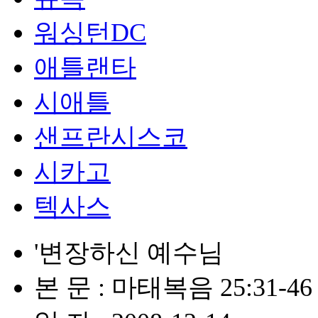
워싱턴DC
애틀랜타
시애틀
샌프란시스코
시카고
텍사스
'변장하신 예수님
본 문 : 마태복음 25:31-46