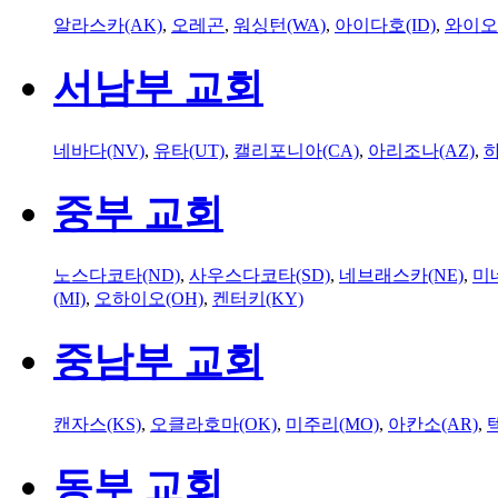
알라스카(AK)
,
오레곤
,
워싱턴(WA)
,
아이다호(ID)
,
와이오
서남부 교회
네바다(NV)
,
유타(UT)
,
캘리포니아(CA)
,
아리조나(AZ)
,
하
중부 교회
노스다코타(ND)
,
사우스다코타(SD)
,
네브래스카(NE)
,
미
(MI)
,
오하이오(OH)
,
켄터키(KY)
중남부 교회
캔자스(KS)
,
오클라호마(OK)
,
미주리(MO)
,
아칸소(AR)
,
동부 교회