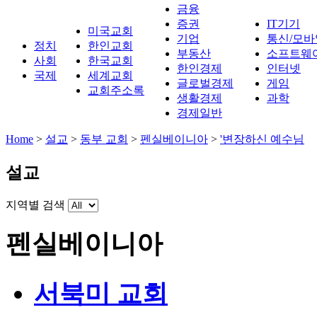
금융
증권
IT기기
미국교회
기업
통신/모바
정치
한인교회
부동산
소프트웨
사회
한국교회
한인경제
인터넷
국제
세계교회
글로벌경제
게임
교회주소록
생활경제
과학
경제일반
Home
>
설교
>
동부 교회
>
펜실베이니아
>
'변장하신 예수님
설교
지역별 검색
펜실베이니아
서북미 교회