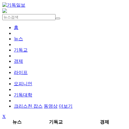
홈
뉴스
기독교
경제
라이프
오피니언
기독대학
크리스천 잡스
동영상
더보기
X
뉴스
기독교
경제