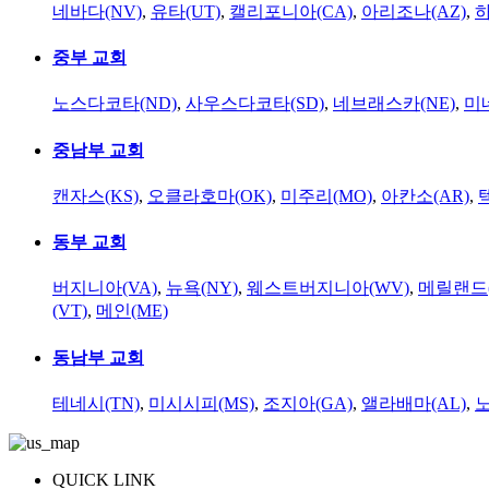
네바다(NV)
,
유타(UT)
,
캘리포니아(CA)
,
아리조나(AZ)
,
하
중부 교회
노스다코타(ND)
,
사우스다코타(SD)
,
네브래스카(NE)
,
미
중남부 교회
캔자스(KS)
,
오클라호마(OK)
,
미주리(MO)
,
아칸소(AR)
,
동부 교회
버지니아(VA)
,
뉴욕(NY)
,
웨스트버지니아(WV)
,
메릴랜드(
(VT)
,
메인(ME)
동남부 교회
테네시(TN)
,
미시시피(MS)
,
조지아(GA)
,
앨라배마(AL)
,
QUICK LINK