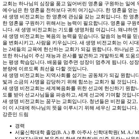
교회는 하나님의 심장을 품고 잃어버린 영혼을 구원하는 일에 
예수님은 한 영혼을 천하보다 귀히 여기십니다. 한 영혼을 얻는
새 생명 비전교회는 한 영혼에 관심을 갖는 교회입니다. 한 영
한 영혼을 구원하기 위해서는 능력이 필요합니다. 영혼을 구원
니다. 새 생명 비전교회는 기도를 생명처럼 여깁니다. 왜냐하면
새 생명 비전교회는 복음의 능력을 믿습니다. 말씀의 능력을 믿
을 변화시키고, 사람을 키우십니다. 새 생명 비전교회는 이 시대
는 2세들의 교육에 헌신하는 교회가 되길 원합니다. 하나님은
또한 하나님이 주신 재능과 은사를 발견하고 개발하도록 도움으로
는 평생 학습입니다. 배움을 멈추면 성장이 멈추게 됩니다. 성
분량에 이르도록 최선을 다할 것입니다.
새 생명 비전교회는 지역사회를 섬기는 공동체가 되길 원합니다.
빛과 소금의 사명을 감당하기 위해 힘쓰는 교회가 될 것입니다.
새 생명 비전교회는 세계복음화를 위한 선교에 헌신하기 원합니
도를 받아 선교사님들을 파송하고, 세계 선교에 기여할 것입니다
새 생명 비전교회는 꿈꾸는 교회입니다. 청년들은 비전을 갖고,
이 이 시대에 하나님의 뜻을 이루시기 위해 세우신 교회입니다.
강준민 드림
경력
서울신학대학 졸업(B. A.) 후 아주사 신학대학원( M. A./ M. 
KOSTA(국제 복음주의 학생 연합회)와 미주 두란노서원