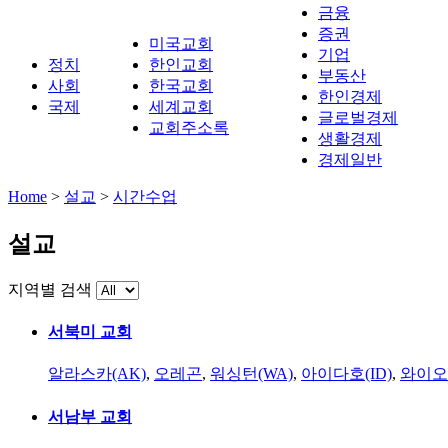
금융
증권
미국교회
기업
정치
한인교회
부동산
사회
한국교회
한인경제
국제
세계교회
글로벌경제
교회주소록
생활경제
경제일반
Home
>
설교
>
시간수업
설교
지역별 검색
서북미 교회
알라스카(AK)
,
오레곤
,
워싱턴(WA)
,
아이다호(ID)
,
와이오
서남부 교회