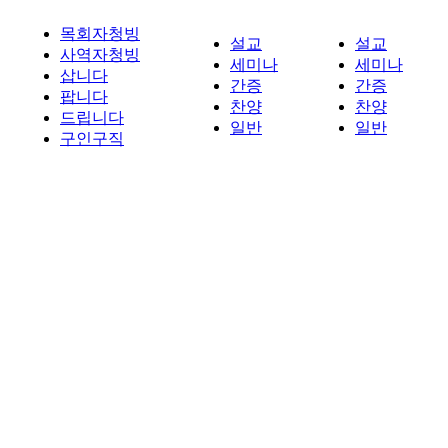
목회자청빙
설교
설교
사역자청빙
세미나
세미나
삽니다
간증
간증
팝니다
찬양
찬양
드립니다
일반
일반
구인구직