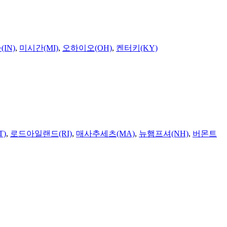
IN)
,
미시간(MI)
,
오하이오(OH)
,
켄터키(KY)
T)
,
로드아일랜드(RI)
,
매사추세츠(MA)
,
뉴햄프셔(NH)
,
버몬트