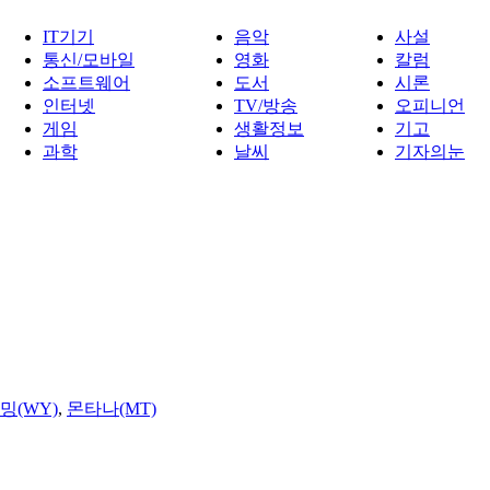
IT기기
음악
사설
통신/모바일
영화
칼럼
소프트웨어
도서
시론
인터넷
TV/방송
오피니언
게임
생활정보
기고
과학
날씨
기자의눈
밍(WY)
,
몬타나(MT)