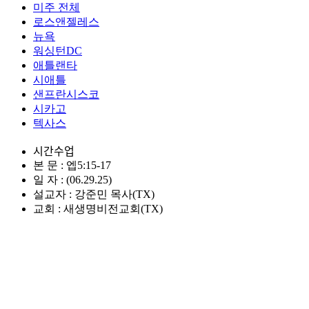
미주 전체
로스앤젤레스
뉴욕
워싱턴DC
애틀랜타
시애틀
샌프란시스코
시카고
텍사스
시간수업
본 문 : 엡5:15-17
일 자 : (06.29.25)
설교자 : 강준민 목사(TX)
교회 : 새생명비전교회(TX)