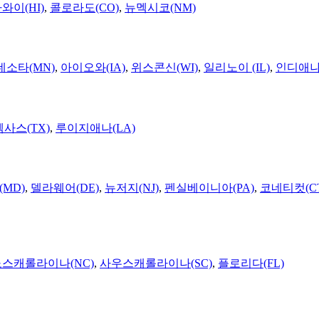
와이(HI)
,
콜로라도(CO)
,
뉴멕시코(NM)
네소타(MN)
,
아이오와(IA)
,
위스콘신(WI)
,
일리노이 (IL)
,
인디애나(
텍사스(TX)
,
루이지애나(LA)
MD)
,
델라웨어(DE)
,
뉴저지(NJ)
,
펜실베이니아(PA)
,
코네티컷(C
노스캐롤라이나(NC)
,
사우스캐롤라이나(SC)
,
플로리다(FL)