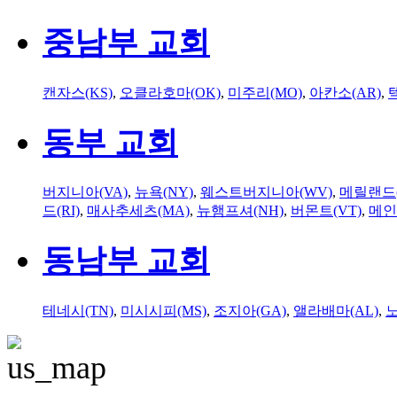
중남부 교회
캔자스(KS)
,
오클라호마(OK)
,
미주리(MO)
,
아칸소(AR)
,
동부 교회
버지니아(VA)
,
뉴욕(NY)
,
웨스트버지니아(WV)
,
메릴랜드(
드(RI)
,
매사추세츠(MA)
,
뉴햄프셔(NH)
,
버몬트(VT)
,
메인
동남부 교회
테네시(TN)
,
미시시피(MS)
,
조지아(GA)
,
앨라배마(AL)
,