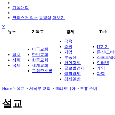
기독대학
크리스천 잡스
동영상
더보기
X
뉴스
기독교
경제
Tech
금융
증권
IT기기
미국교회
기업
통신/모바
정치
한인교회
부동산
소프트웨
사회
한국교회
한인경제
인터넷
국제
세계교회
글로벌경제
게임
교회주소록
생활경제
과학
경제일반
Home
>
설교
>
서남부 교회
>
캘리포니아
>
부흥 준비
설교