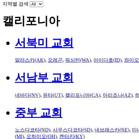
지역별 검색
캘리포니아
서북미 교회
알라스카(AK)
,
오레곤
,
워싱턴(WA)
,
아이다호(ID)
,
와이오
서남부 교회
네바다(NV)
,
유타(UT)
,
캘리포니아(CA)
,
아리조나(AZ)
,
하
중부 교회
노스다코타(ND)
,
사우스다코타(SD)
,
네브래스카(NE)
,
미
(MI)
,
오하이오(OH)
,
켄터키(KY)