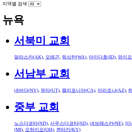
지역별 검색
뉴욕
서북미 교회
알라스카(AK)
,
오레곤
,
워싱턴(WA)
,
아이다호(ID)
,
와이오
서남부 교회
네바다(NV)
,
유타(UT)
,
캘리포니아(CA)
,
아리조나(AZ)
,
하
중부 교회
노스다코타(ND)
,
사우스다코타(SD)
,
네브래스카(NE)
,
미
(MI)
,
오하이오(OH)
,
켄터키(KY)