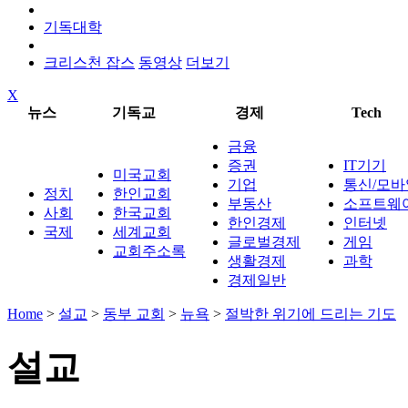
기독대학
크리스천 잡스
동영상
더보기
X
뉴스
기독교
경제
Tech
금융
증권
IT기기
미국교회
기업
통신/모바
정치
한인교회
부동산
소프트웨
사회
한국교회
한인경제
인터넷
국제
세계교회
글로벌경제
게임
교회주소록
생활경제
과학
경제일반
Home
>
설교
>
동부 교회
>
뉴욕
>
절박한 위기에 드리는 기도
설교