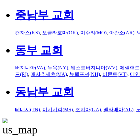
중남부 교회
캔자스(KS)
,
오클라호마(OK)
,
미주리(MO)
,
아칸소(AR)
,
동부 교회
버지니아(VA)
,
뉴욕(NY)
,
웨스트버지니아(WV)
,
메릴랜드(
드(RI)
,
매사추세츠(MA)
,
뉴햄프셔(NH)
,
버몬트(VT)
,
메인
동남부 교회
테네시(TN)
,
미시시피(MS)
,
조지아(GA)
,
앨라배마(AL)
,