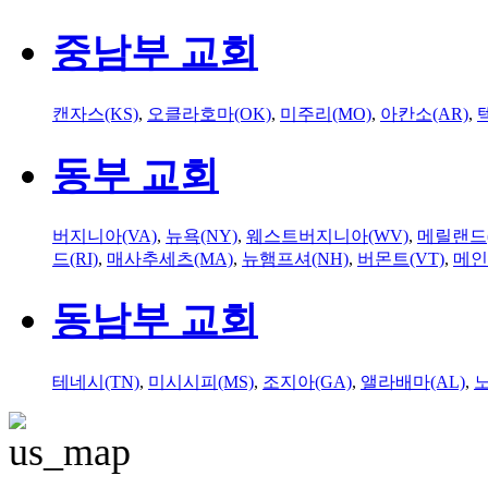
중남부 교회
캔자스(KS)
,
오클라호마(OK)
,
미주리(MO)
,
아칸소(AR)
,
동부 교회
버지니아(VA)
,
뉴욕(NY)
,
웨스트버지니아(WV)
,
메릴랜드(
드(RI)
,
매사추세츠(MA)
,
뉴햄프셔(NH)
,
버몬트(VT)
,
메인
동남부 교회
테네시(TN)
,
미시시피(MS)
,
조지아(GA)
,
앨라배마(AL)
,