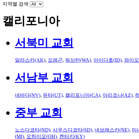
지역별 검색
캘리포니아
서북미 교회
알라스카(AK)
,
오레곤
,
워싱턴(WA)
,
아이다호(ID)
,
와이오
서남부 교회
네바다(NV)
,
유타(UT)
,
캘리포니아(CA)
,
아리조나(AZ)
,
하
중부 교회
노스다코타(ND)
,
사우스다코타(SD)
,
네브래스카(NE)
,
미
(MI)
,
오하이오(OH)
,
켄터키(KY)