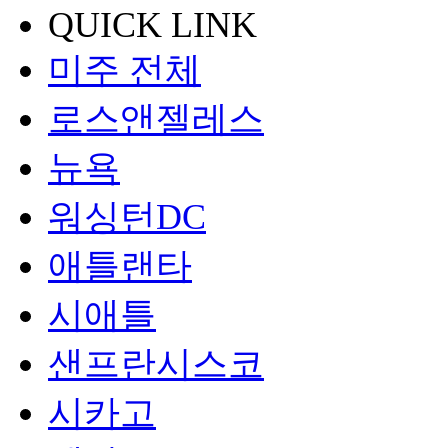
QUICK LINK
미주 전체
로스앤젤레스
뉴욕
워싱턴DC
애틀랜타
시애틀
샌프란시스코
시카고