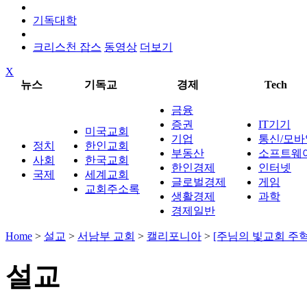
기독대학
크리스천 잡스
동영상
더보기
X
뉴스
기독교
경제
Tech
금융
증권
IT기기
미국교회
기업
통신/모바
정치
한인교회
부동산
소프트웨
사회
한국교회
한인경제
인터넷
국제
세계교회
글로벌경제
게임
교회주소록
생활경제
과학
경제일반
Home
>
설교
>
서남부 교회
>
캘리포니아
>
[주님의 빛교회 주혁
설교