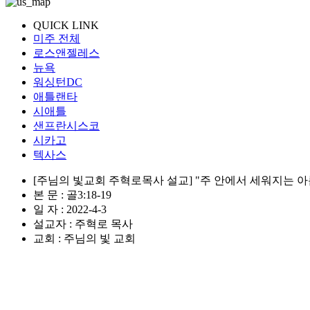
QUICK LINK
미주 전체
로스앤젤레스
뉴욕
워싱턴DC
애틀랜타
시애틀
샌프란시스코
시카고
텍사스
[주님의 빛교회 주혁로목사 설교] "주 안에서 세워지는 
본 문 : 골3:18-19
일 자 : 2022-4-3
설교자 : 주혁로 목사
교회 : 주님의 빛 교회