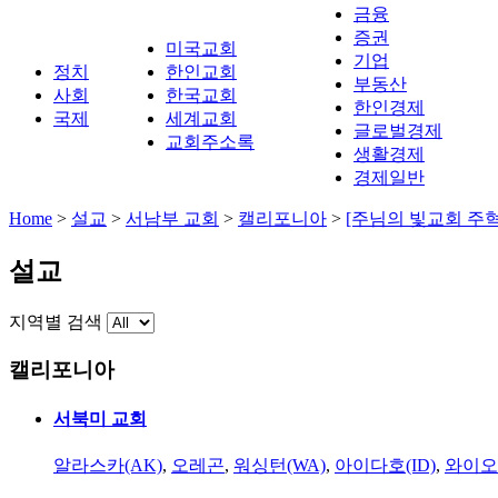
금융
증권
미국교회
기업
정치
한인교회
부동산
사회
한국교회
한인경제
국제
세계교회
글로벌경제
교회주소록
생활경제
경제일반
Home
>
설교
>
서남부 교회
>
캘리포니아
>
[주님의 빛교회 주
설교
지역별 검색
캘리포니아
서북미 교회
알라스카(AK)
,
오레곤
,
워싱턴(WA)
,
아이다호(ID)
,
와이오