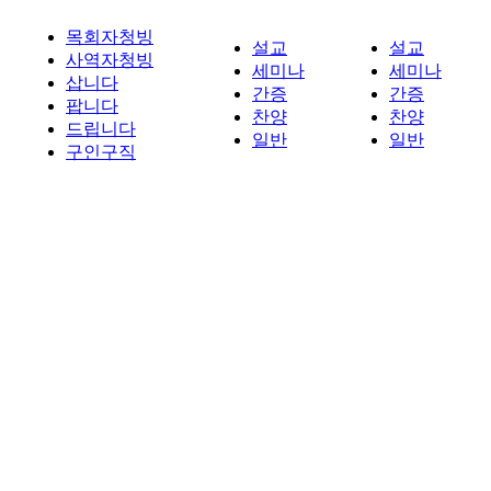
목회자청빙
설교
설교
사역자청빙
세미나
세미나
삽니다
간증
간증
팝니다
찬양
찬양
드립니다
일반
일반
구인구직