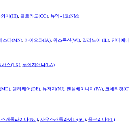
와이(HI)
,
콜로라도(CO)
,
뉴멕시코(NM)
네소타(MN)
,
아이오와(IA)
,
위스콘신(WI)
,
일리노이 (IL)
,
인디애나(
텍사스(TX)
,
루이지애나(LA)
MD)
,
델라웨어(DE)
,
뉴저지(NJ)
,
펜실베이니아(PA)
,
코네티컷(C
노스캐롤라이나(NC)
,
사우스캐롤라이나(SC)
,
플로리다(FL)