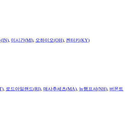
IN)
,
미시간(MI)
,
오하이오(OH)
,
켄터키(KY)
T)
,
로드아일랜드(RI)
,
매사추세츠(MA)
,
뉴햄프셔(NH)
,
버몬트