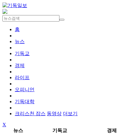
홈
뉴스
기독교
경제
라이프
오피니언
기독대학
크리스천 잡스
동영상
더보기
X
뉴스
기독교
경제