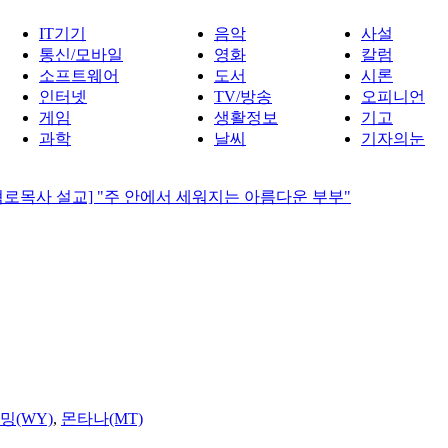
IT기기
음악
사설
통신/모바일
영화
칼럼
소프트웨어
도서
시론
인터넷
TV/방송
오피니언
게임
생활정보
기고
과학
날씨
기자의눈
혁로목사 설교] "주 안에서 세워지는 아름다운 부부"
밍(WY)
,
몬타나(MT)