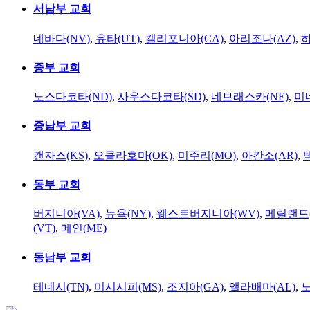
서남부 교회
네바다(NV)
,
유타(UT)
,
캘리포니아(CA)
,
아리조나(AZ)
,
하
중부 교회
노스다코타(ND)
,
사우스다코타(SD)
,
네브래스카(NE)
,
미
중남부 교회
캔자스(KS)
,
오클라호마(OK)
,
미주리(MO)
,
아칸소(AR)
,
동부 교회
버지니아(VA)
,
뉴욕(NY)
,
웨스트버지니아(WV)
,
메릴랜드(
(VT)
,
메인(ME)
동남부 교회
테네시(TN)
,
미시시피(MS)
,
조지아(GA)
,
앨라배마(AL)
,