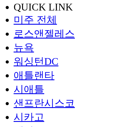
QUICK LINK
미주 전체
로스앤젤레스
뉴욕
워싱턴DC
애틀랜타
시애틀
샌프란시스코
시카고