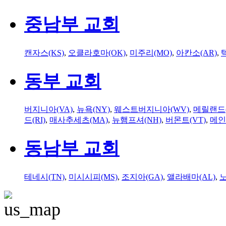
중남부 교회
캔자스(KS)
,
오클라호마(OK)
,
미주리(MO)
,
아칸소(AR)
,
동부 교회
버지니아(VA)
,
뉴욕(NY)
,
웨스트버지니아(WV)
,
메릴랜드(
드(RI)
,
매사추세츠(MA)
,
뉴햄프셔(NH)
,
버몬트(VT)
,
메인
동남부 교회
테네시(TN)
,
미시시피(MS)
,
조지아(GA)
,
앨라배마(AL)
,