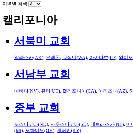
지역별 검색
캘리포니아
서북미 교회
알라스카(AK)
,
오레곤
,
워싱턴(WA)
,
아이다호(ID)
,
와이오
서남부 교회
네바다(NV)
,
유타(UT)
,
캘리포니아(CA)
,
아리조나(AZ)
,
하
중부 교회
노스다코타(ND)
,
사우스다코타(SD)
,
네브래스카(NE)
,
미
(MI)
,
오하이오(OH)
,
켄터키(KY)