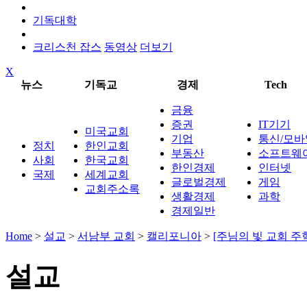
기독대학
크리스천 잡스
동영상
더보기
X
뉴스
기독교
경제
Tech
금융
증권
IT기기
미국교회
기업
통신/모바
정치
한인교회
부동산
소프트웨
사회
한국교회
한인경제
인터넷
국제
세계교회
글로벌경제
게임
교회주소록
생활경제
과학
경제일반
Home
>
설교
>
서남부 교회
>
캘리포니아
>
[주님의 빛 교회 
설교