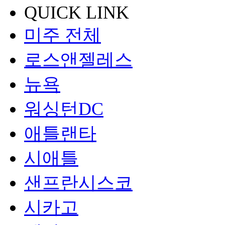
QUICK LINK
미주 전체
로스앤젤레스
뉴욕
워싱턴DC
애틀랜타
시애틀
샌프란시스코
시카고