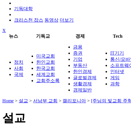
기독대학
크리스천 잡스
동영상
더보기
X
뉴스
기독교
경제
Tech
금융
증권
IT기기
미국교회
기업
통신/모바
정치
한인교회
부동산
소프트웨
사회
한국교회
한인경제
인터넷
국제
세계교회
글로벌경제
게임
교회주소록
생활경제
과학
경제일반
Home
>
설교
>
서남부 교회
>
캘리포니아
>
[주님의 빛교회 주혁
설교