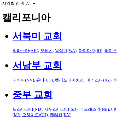
지역별 검색
캘리포니아
서북미 교회
알라스카(AK)
,
오레곤
,
워싱턴(WA)
,
아이다호(ID)
,
와이오
서남부 교회
네바다(NV)
,
유타(UT)
,
캘리포니아(CA)
,
아리조나(AZ)
,
하
중부 교회
노스다코타(ND)
,
사우스다코타(SD)
,
네브래스카(NE)
,
미
(MI)
,
오하이오(OH)
,
켄터키(KY)