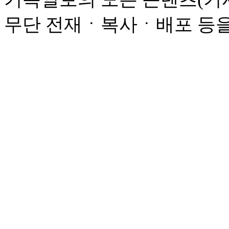
무단 전재ㆍ복사ㆍ배포 등을