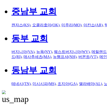
중남부 교회
캔자스(KS)
,
오클라호마(OK)
,
미주리(MO)
,
아칸소(AR)
,
동부 교회
버지니아(VA)
,
뉴욕(NY)
,
웨스트버지니아(WV)
,
메릴랜드(
드(RI)
,
매사추세츠(MA)
,
뉴햄프셔(NH)
,
버몬트(VT)
,
메인
동남부 교회
테네시(TN)
,
미시시피(MS)
,
조지아(GA)
,
앨라배마(AL)
,