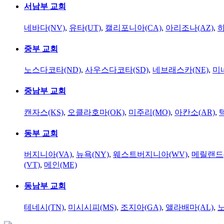
서남부 교회
네바다(NV)
,
유타(UT)
,
캘리포니아(CA)
,
아리조나(AZ)
,
하
중부 교회
노스다코타(ND)
,
사우스다코타(SD)
,
네브래스카(NE)
,
미
중남부 교회
캔자스(KS)
,
오클라호마(OK)
,
미주리(MO)
,
아칸소(AR)
,
동부 교회
버지니아(VA)
,
뉴욕(NY)
,
웨스트버지니아(WV)
,
메릴랜드(
(VT)
,
메인(ME)
동남부 교회
테네시(TN)
,
미시시피(MS)
,
조지아(GA)
,
앨라배마(AL)
,