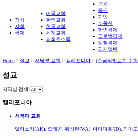
금융
증권
미국교회
기업
정치
한인교회
부동산
사회
한국교회
한인경제
국제
세계교회
글로벌경제
교회주소록
생활경제
경제일반
Home
>
설교
>
서남부 교회
>
캘리포니아
>
[주님의빛교회 주혁로
설교
지역별 검색
캘리포니아
서북미 교회
알라스카(AK)
,
오레곤
,
워싱턴(WA)
,
아이다호(ID)
,
와이오