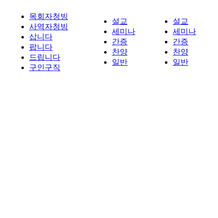
목회자청빙
설교
설교
사역자청빙
세미나
세미나
삽니다
간증
간증
팝니다
찬양
찬양
드립니다
일반
일반
구인구직