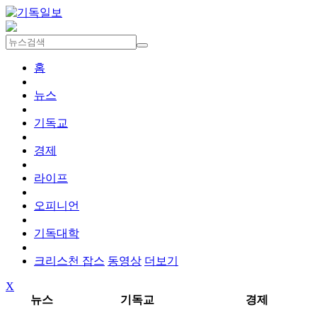
홈
뉴스
기독교
경제
라이프
오피니언
기독대학
크리스천 잡스
동영상
더보기
X
뉴스
기독교
경제