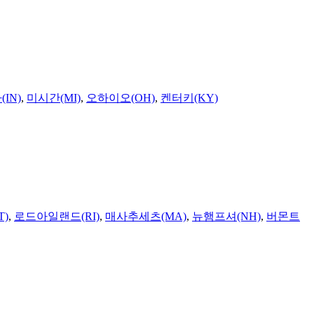
IN)
,
미시간(MI)
,
오하이오(OH)
,
켄터키(KY)
T)
,
로드아일랜드(RI)
,
매사추세츠(MA)
,
뉴햄프셔(NH)
,
버몬트