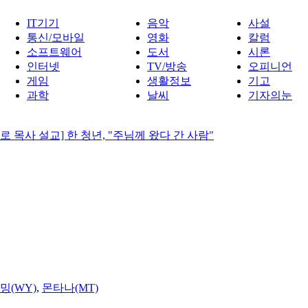
IT기기
음악
사설
통신/모바일
영화
칼럼
소프트웨어
도서
시론
인터넷
TV/방송
오피니언
게임
생활정보
기고
과학
날씨
기자의눈
 목사 설교] 한 청년, "주님께 왔다 간 사람"
밍(WY)
,
몬타나(MT)