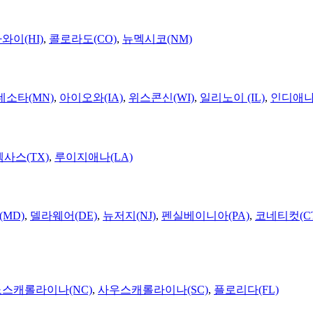
와이(HI)
,
콜로라도(CO)
,
뉴멕시코(NM)
네소타(MN)
,
아이오와(IA)
,
위스콘신(WI)
,
일리노이 (IL)
,
인디애나(
텍사스(TX)
,
루이지애나(LA)
MD)
,
델라웨어(DE)
,
뉴저지(NJ)
,
펜실베이니아(PA)
,
코네티컷(C
노스캐롤라이나(NC)
,
사우스캐롤라이나(SC)
,
플로리다(FL)