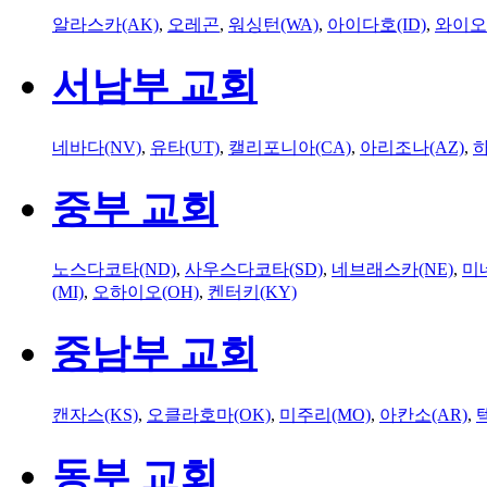
알라스카(AK)
,
오레곤
,
워싱턴(WA)
,
아이다호(ID)
,
와이오
서남부 교회
네바다(NV)
,
유타(UT)
,
캘리포니아(CA)
,
아리조나(AZ)
,
하
중부 교회
노스다코타(ND)
,
사우스다코타(SD)
,
네브래스카(NE)
,
미
(MI)
,
오하이오(OH)
,
켄터키(KY)
중남부 교회
캔자스(KS)
,
오클라호마(OK)
,
미주리(MO)
,
아칸소(AR)
,
동부 교회