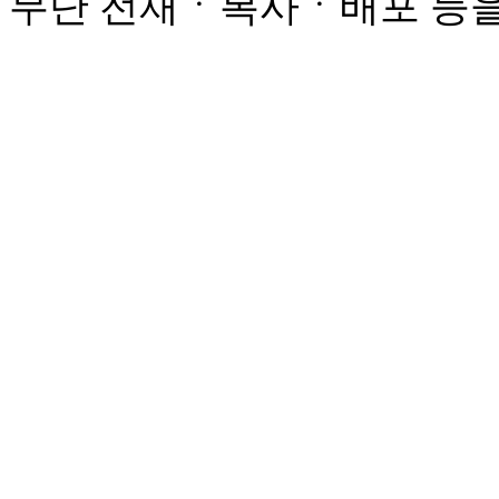
무단 전재ㆍ복사ㆍ배포 등을