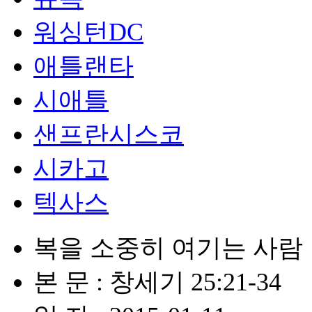
워싱턴DC
애틀랜타
시애틀
샌프란시스코
시카고
텍사스
복을 소중히 여기는 사람
본 문 : 창세기 25:21-34