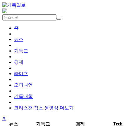
홈
뉴스
기독교
경제
라이프
오피니언
기독대학
크리스천 잡스
동영상
더보기
X
뉴스
기독교
경제
Tech