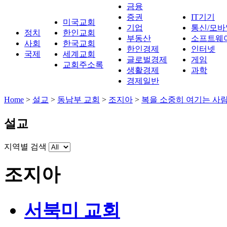
금융
증권
IT기기
미국교회
기업
통신/모바
정치
한인교회
부동산
소프트웨
사회
한국교회
한인경제
인터넷
국제
세계교회
글로벌경제
게임
교회주소록
생활경제
과학
경제일반
Home
>
설교
>
동남부 교회
>
조지아
>
복을 소중히 여기는 사
설교
지역별 검색
조지아
서북미 교회