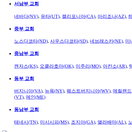
서남부 교회
네바다(NV)
,
유타(UT)
,
캘리포니아(CA)
,
아리조나(AZ)
,
하
중부 교회
노스다코타(ND)
,
사우스다코타(SD)
,
네브래스카(NE)
,
미
중남부 교회
캔자스(KS)
,
오클라호마(OK)
,
미주리(MO)
,
아칸소(AR)
,
동부 교회
버지니아(VA)
,
뉴욕(NY)
,
웨스트버지니아(WV)
,
메릴랜드(
(VT)
,
메인(ME)
동남부 교회
테네시(TN)
,
미시시피(MS)
,
조지아(GA)
,
앨라배마(AL)
,