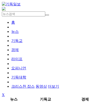
홈
뉴스
기독교
경제
라이프
오피니언
기독대학
크리스천 잡스
동영상
더보기
X
뉴스
기독교
경제