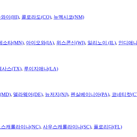
와이(HI)
,
콜로라도(CO)
,
뉴멕시코(NM)
네소타(MN)
,
아이오와(IA)
,
위스콘신(WI)
,
일리노이 (IL)
,
인디애나(
텍사스(TX)
,
루이지애나(LA)
MD)
,
델라웨어(DE)
,
뉴저지(NJ)
,
펜실베이니아(PA)
,
코네티컷(C
노스캐롤라이나(NC)
,
사우스캐롤라이나(SC)
,
플로리다(FL)