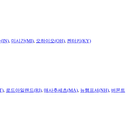
IN)
,
미시간(MI)
,
오하이오(OH)
,
켄터키(KY)
T)
,
로드아일랜드(RI)
,
매사추세츠(MA)
,
뉴햄프셔(NH)
,
버몬트