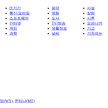
IT기기
음악
사설
통신/모바일
영화
칼럼
소프트웨어
도서
시론
인터넷
TV/방송
오피니언
게임
생활정보
기고
과학
날씨
기자의눈
밍(WY)
,
몬타나(MT)