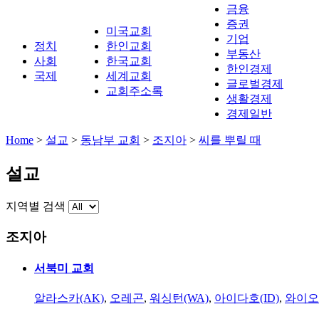
금융
증권
미국교회
기업
정치
한인교회
부동산
사회
한국교회
한인경제
국제
세계교회
글로벌경제
교회주소록
생활경제
경제일반
Home
>
설교
>
동남부 교회
>
조지아
>
씨를 뿌릴 때
설교
지역별 검색
조지아
서북미 교회
알라스카(AK)
,
오레곤
,
워싱턴(WA)
,
아이다호(ID)
,
와이오