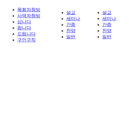
목회자청빙
설교
설교
사역자청빙
세미나
세미나
삽니다
간증
간증
팝니다
찬양
찬양
드립니다
일반
일반
구인구직