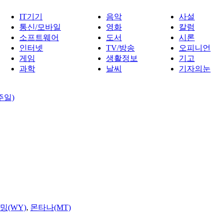
IT기기
음악
사설
통신/모바일
영화
칼럼
소프트웨어
도서
시론
인터넷
TV/방송
오피니언
게임
생활정보
기고
과학
날씨
기자의눈
주일)
밍(WY)
,
몬타나(MT)