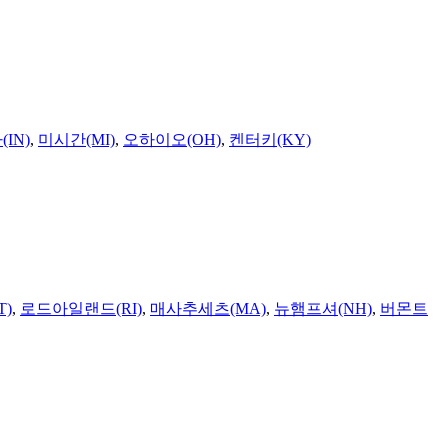
IN)
,
미시간(MI)
,
오하이오(OH)
,
켄터키(KY)
T)
,
로드아일랜드(RI)
,
매사추세츠(MA)
,
뉴햄프셔(NH)
,
버몬트