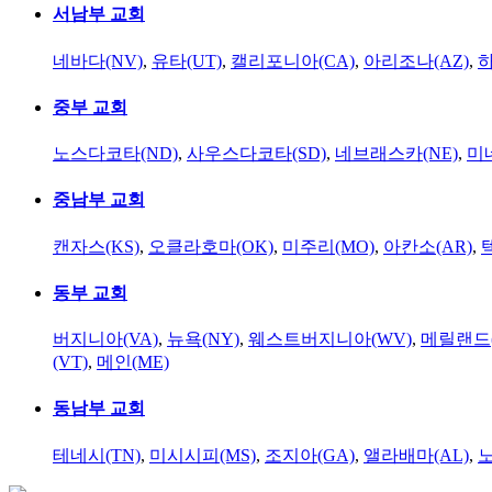
서남부 교회
네바다(NV)
,
유타(UT)
,
캘리포니아(CA)
,
아리조나(AZ)
,
하
중부 교회
노스다코타(ND)
,
사우스다코타(SD)
,
네브래스카(NE)
,
미
중남부 교회
캔자스(KS)
,
오클라호마(OK)
,
미주리(MO)
,
아칸소(AR)
,
동부 교회
버지니아(VA)
,
뉴욕(NY)
,
웨스트버지니아(WV)
,
메릴랜드(
(VT)
,
메인(ME)
동남부 교회
테네시(TN)
,
미시시피(MS)
,
조지아(GA)
,
앨라배마(AL)
,