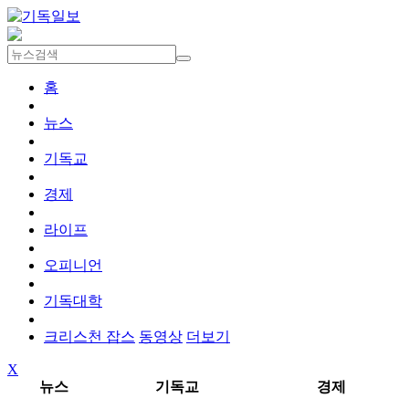
홈
뉴스
기독교
경제
라이프
오피니언
기독대학
크리스천 잡스
동영상
더보기
X
뉴스
기독교
경제