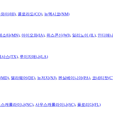
와이(HI)
,
콜로라도(CO)
,
뉴멕시코(NM)
네소타(MN)
,
아이오와(IA)
,
위스콘신(WI)
,
일리노이 (IL)
,
인디애나(
텍사스(TX)
,
루이지애나(LA)
MD)
,
델라웨어(DE)
,
뉴저지(NJ)
,
펜실베이니아(PA)
,
코네티컷(C
노스캐롤라이나(NC)
,
사우스캐롤라이나(SC)
,
플로리다(FL)