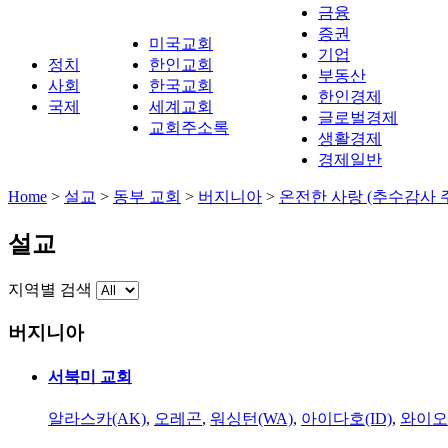
금융
증권
미국교회
기업
정치
한인교회
부동산
사회
한국교회
한인경제
국제
세계교회
글로벌경제
교회주소록
생활경제
경제일반
Home
>
설교
>
동부 교회
>
버지니아
>
온전한 사랑 (추수감사 
설교
지역별 검색
버지니아
서북미 교회
알라스카(AK)
,
오레곤
,
워싱턴(WA)
,
아이다호(ID)
,
와이오