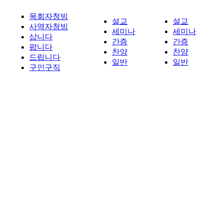
목회자청빙
설교
설교
사역자청빙
세미나
세미나
삽니다
간증
간증
팝니다
찬양
찬양
드립니다
일반
일반
구인구직