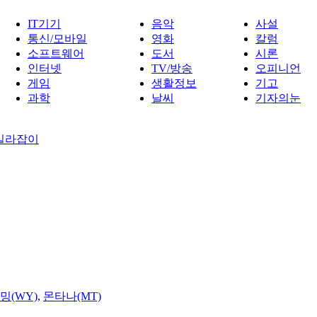
IT기기
음악
사설
통신/모바일
영화
칼럼
소프트웨어
도서
시론
인터넷
TV/방송
오피니언
게임
생활정보
기고
과학
날씨
기자의눈
 길라잡이
밍(WY)
,
몬타나(MT)