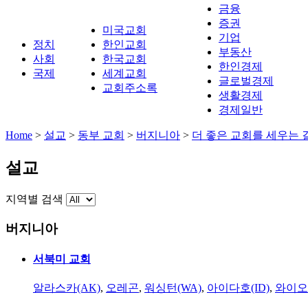
금융
증권
미국교회
기업
정치
한인교회
부동산
사회
한국교회
한인경제
국제
세계교회
글로벌경제
교회주소록
생활경제
경제일반
Home
>
설교
>
동부 교회
>
버지니아
>
더 좋은 교회를 세우는
설교
지역별 검색
버지니아
서북미 교회
알라스카(AK)
,
오레곤
,
워싱턴(WA)
,
아이다호(ID)
,
와이오