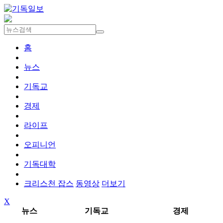
홈
뉴스
기독교
경제
라이프
오피니언
기독대학
크리스천 잡스
동영상
더보기
X
뉴스
기독교
경제