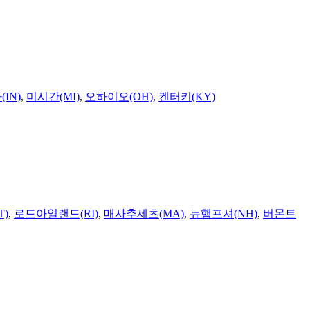
IN)
,
미시간(MI)
,
오하이오(OH)
,
켄터키(KY)
T)
,
로드아일랜드(RI)
,
매사추세츠(MA)
,
뉴햄프셔(NH)
,
버몬트