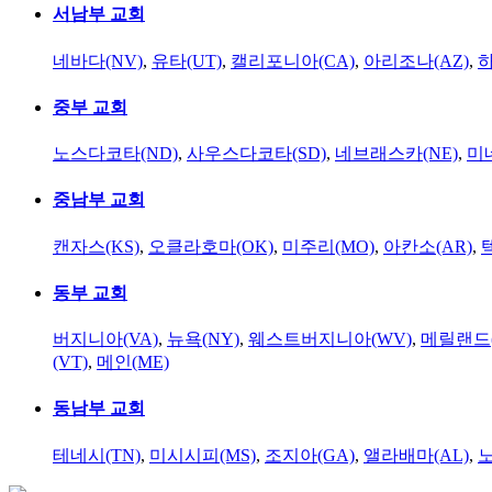
서남부 교회
네바다(NV)
,
유타(UT)
,
캘리포니아(CA)
,
아리조나(AZ)
,
하
중부 교회
노스다코타(ND)
,
사우스다코타(SD)
,
네브래스카(NE)
,
미
중남부 교회
캔자스(KS)
,
오클라호마(OK)
,
미주리(MO)
,
아칸소(AR)
,
동부 교회
버지니아(VA)
,
뉴욕(NY)
,
웨스트버지니아(WV)
,
메릴랜드(
(VT)
,
메인(ME)
동남부 교회
테네시(TN)
,
미시시피(MS)
,
조지아(GA)
,
앨라배마(AL)
,