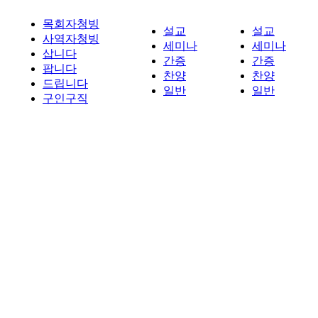
목회자청빙
설교
설교
사역자청빙
세미나
세미나
삽니다
간증
간증
팝니다
찬양
찬양
드립니다
일반
일반
구인구직