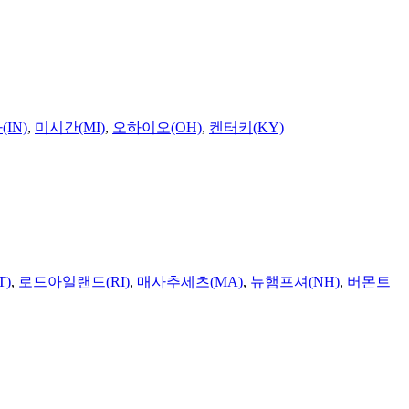
IN)
,
미시간(MI)
,
오하이오(OH)
,
켄터키(KY)
T)
,
로드아일랜드(RI)
,
매사추세츠(MA)
,
뉴햄프셔(NH)
,
버몬트