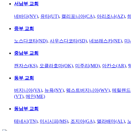
서남부 교회
네바다(NV)
,
유타(UT)
,
캘리포니아(CA)
,
아리조나(AZ)
,
하
중부 교회
노스다코타(ND)
,
사우스다코타(SD)
,
네브래스카(NE)
,
미
중남부 교회
캔자스(KS)
,
오클라호마(OK)
,
미주리(MO)
,
아칸소(AR)
,
동부 교회
버지니아(VA)
,
뉴욕(NY)
,
웨스트버지니아(WV)
,
메릴랜드(
(VT)
,
메인(ME)
동남부 교회
테네시(TN)
,
미시시피(MS)
,
조지아(GA)
,
앨라배마(AL)
,