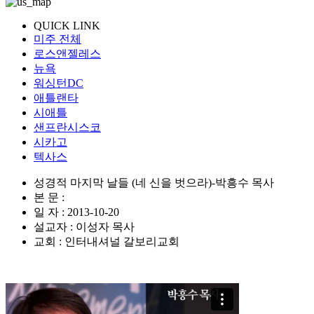
QUICK LINK
미주 전체
로스앤젤레스
뉴욕
워싱턴DC
애틀랜타
시애틀
샌프란시스코
시카고
텍사스
성경적 마지막 날들 (네 신을 벗으라)-박흥수 목사
본 문 :
일 자 : 2013-10-20
설교자 : 이성자 목사
교회 : 인터내셔널 갈보리교회