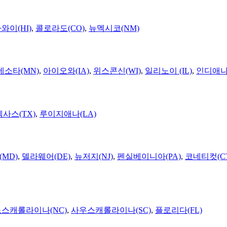
와이(HI)
,
콜로라도(CO)
,
뉴멕시코(NM)
네소타(MN)
,
아이오와(IA)
,
위스콘신(WI)
,
일리노이 (IL)
,
인디애나(
텍사스(TX)
,
루이지애나(LA)
MD)
,
델라웨어(DE)
,
뉴저지(NJ)
,
펜실베이니아(PA)
,
코네티컷(C
노스캐롤라이나(NC)
,
사우스캐롤라이나(SC)
,
플로리다(FL)