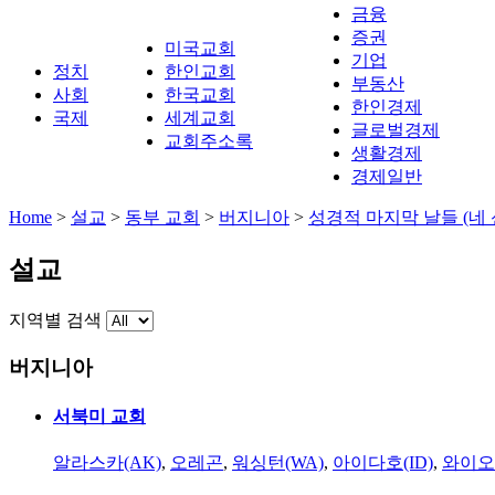
금융
증권
미국교회
기업
정치
한인교회
부동산
사회
한국교회
한인경제
국제
세계교회
글로벌경제
교회주소록
생활경제
경제일반
Home
>
설교
>
동부 교회
>
버지니아
>
성경적 마지막 날들 (네
설교
지역별 검색
버지니아
서북미 교회
알라스카(AK)
,
오레곤
,
워싱턴(WA)
,
아이다호(ID)
,
와이오