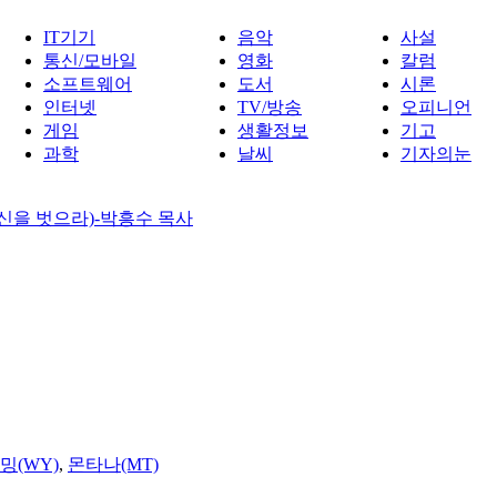
IT기기
음악
사설
통신/모바일
영화
칼럼
소프트웨어
도서
시론
인터넷
TV/방송
오피니언
게임
생활정보
기고
과학
날씨
기자의눈
 신을 벗으라)-박흥수 목사
밍(WY)
,
몬타나(MT)