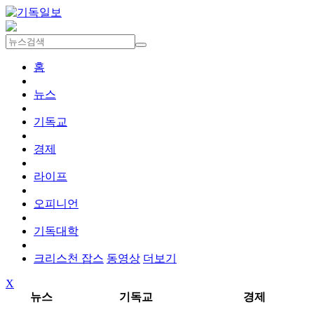
홈
뉴스
기독교
경제
라이프
오피니언
기독대학
크리스천 잡스
동영상
더보기
X
뉴스
기독교
경제