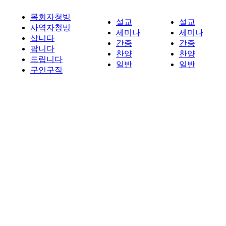
목회자청빙
설교
설교
사역자청빙
세미나
세미나
삽니다
간증
간증
팝니다
찬양
찬양
드립니다
일반
일반
구인구직