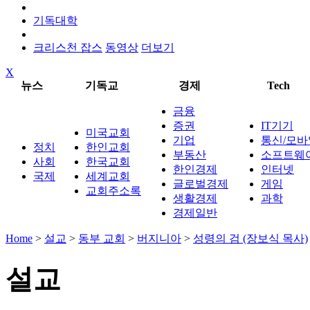
기독대학
크리스천 잡스
동영상
더보기
X
뉴스
기독교
경제
Tech
금융
증권
IT기기
미국교회
기업
통신/모바
정치
한인교회
부동산
소프트웨
사회
한국교회
한인경제
인터넷
국제
세계교회
글로벌경제
게임
교회주소록
생활경제
과학
경제일반
Home
>
설교
>
동부 교회
>
버지니아
>
성령의 검 (장보식 목사)
설교