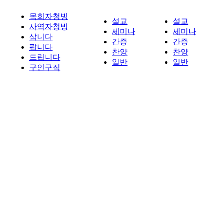
목회자청빙
설교
설교
사역자청빙
세미나
세미나
삽니다
간증
간증
팝니다
찬양
찬양
드립니다
일반
일반
구인구직