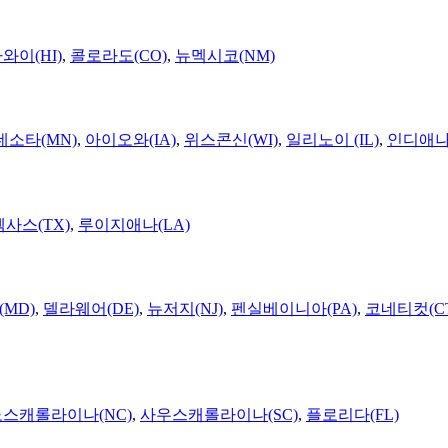
와이(HI)
,
콜로라도(CO)
,
뉴멕시코(NM)
네소타(MN)
,
아이오와(IA)
,
위스콘신(WI)
,
일리노이 (IL)
,
인디애나(
텍사스(TX)
,
루이지애나(LA)
MD)
,
델라웨어(DE)
,
뉴저지(NJ)
,
펜실베이니아(PA)
,
코네티컷(C
노스캐롤라이나(NC)
,
사우스캐롤라이나(SC)
,
플로리다(FL)