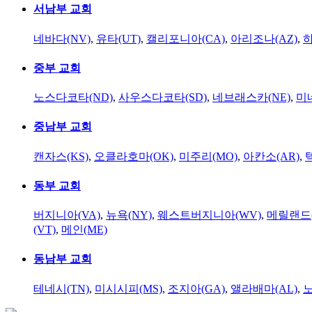
서남부 교회
네바다(NV)
,
유타(UT)
,
캘리포니아(CA)
,
아리조나(AZ)
,
하
중부 교회
노스다코타(ND)
,
사우스다코타(SD)
,
네브래스카(NE)
,
미
중남부 교회
캔자스(KS)
,
오클라호마(OK)
,
미주리(MO)
,
아칸소(AR)
,
동부 교회
버지니아(VA)
,
뉴욕(NY)
,
웨스트버지니아(WV)
,
메릴랜드(
(VT)
,
메인(ME)
동남부 교회
테네시(TN)
,
미시시피(MS)
,
조지아(GA)
,
앨라배마(AL)
,