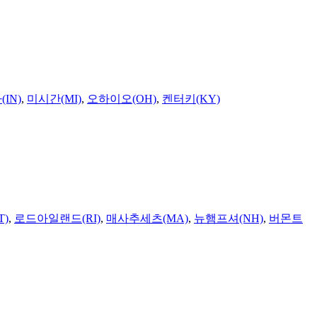
IN)
,
미시간(MI)
,
오하이오(OH)
,
켄터키(KY)
T)
,
로드아일랜드(RI)
,
매사추세츠(MA)
,
뉴햄프셔(NH)
,
버몬트