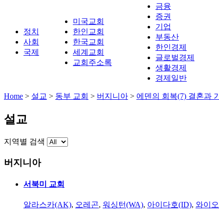
금융
증권
미국교회
기업
정치
한인교회
부동산
사회
한국교회
한인경제
국제
세계교회
글로벌경제
교회주소록
생활경제
경제일반
Home
>
설교
>
동부 교회
>
버지니아
>
에덴의 회복(7) 결혼과 
설교
지역별 검색
버지니아
서북미 교회
알라스카(AK)
,
오레곤
,
워싱턴(WA)
,
아이다호(ID)
,
와이오