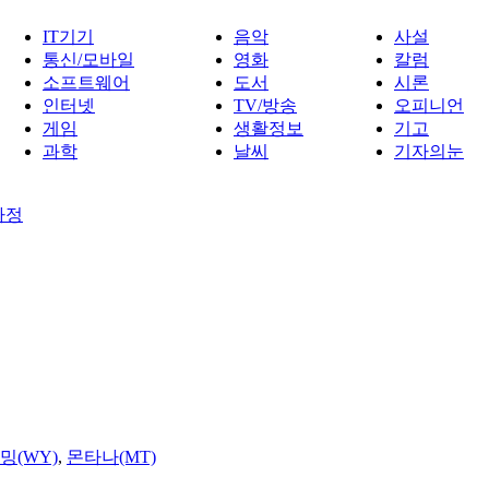
IT기기
음악
사설
통신/모바일
영화
칼럼
소프트웨어
도서
시론
인터넷
TV/방송
오피니언
게임
생활정보
기고
과학
날씨
기자의눈
가정
밍(WY)
,
몬타나(MT)