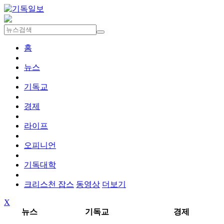
홈
뉴스
기독교
경제
라이프
오피니언
기독대학
크리스천 잡스
동영상
더보기
X
뉴스
기독교
경제