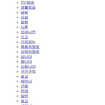
TV/방송
생활정보
날씨
사설
칼럼
시론
오피니언
기고
기자의눈
목회자청빙
사역자청빙
삽니다
팝니다
드립니다
구인구직
설교
세미나
간증
찬양
일반
설교