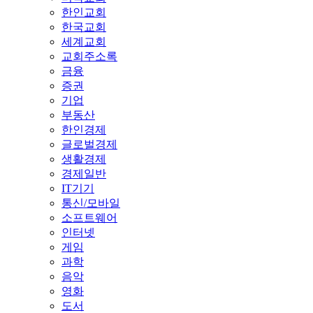
한인교회
한국교회
세계교회
교회주소록
금융
증권
기업
부동산
한인경제
글로벌경제
생활경제
경제일반
IT기기
통신/모바일
소프트웨어
인터넷
게임
과학
음악
영화
도서