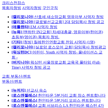
크리스천잡스
목회자청빙
사역자청빙
구인구직
[캘리포니아]
산호세 새소망교회 영유아부 사역자 청빙
[캘리포니아]
[글로벌선교교회] 2대 담임목사 청빙 공고
[애틀랜타]
EM 사역자 청빙
[뉴욕]
[맨하탄 IN2교회] 차세대총괄, 영유아부(한어권)
초등부(영어권) 목회자 청빙.
[기타]
[청빙] 칠레한인연합교회 전임 사역자 (1명)
[캘리포니아]
[실로암 로스모어 교회] 담임목사 청빙광고
[워싱턴DC]
어린이, Youth 사역자 청빙- 올네이션스 교
회 -
[버지니아]
워싱턴 서울장로교회 교육국 풀타임 (Full-
Time) 사역자 청빙 공고
교회 부동산/렌트
부동산/렌트
[뉴저지]
선교사 숙소
[로스앤젤레스]
한인타운 5분거리 교회 장소 렌트합니다
[로스앤젤레스]
한인타운 5분거리 오피스 렌트합니다
[로스앤젤레스]
교회 서브리스 LA 한인타운 웨스턴 4가