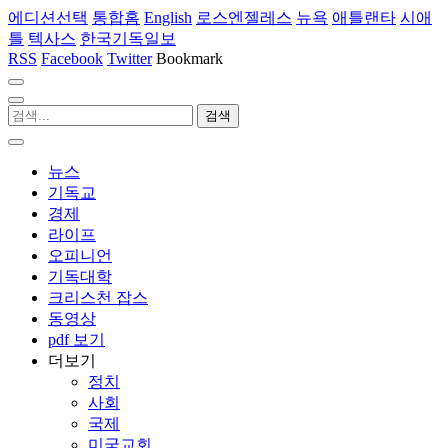
에디션선택
통합홈
English
로스엔젤레스
뉴욕
애틀랜타
시애
틀
텍사스
한국기독일보
RSS
Facebook
Twitter
Bookmark
뉴스
기독교
경제
라이프
오피니언
기독대학
크리스천 잡스
동영상
pdf 보기
더보기
정치
사회
국제
미국교회