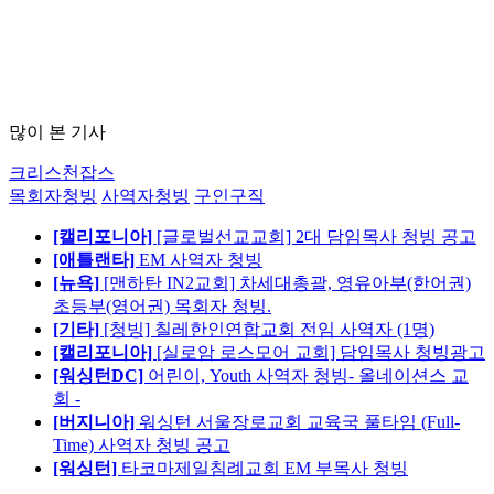
많이 본 기사
크리스천잡스
목회자청빙
사역자청빙
구인구직
[캘리포니아]
[글로벌선교교회] 2대 담임목사 청빙 공고
[애틀랜타]
EM 사역자 청빙
[뉴욕]
[맨하탄 IN2교회] 차세대총괄, 영유아부(한어권)
초등부(영어권) 목회자 청빙.
[기타]
[청빙] 칠레한인연합교회 전임 사역자 (1명)
[캘리포니아]
[실로암 로스모어 교회] 담임목사 청빙광고
[워싱턴DC]
어린이, Youth 사역자 청빙- 올네이션스 교
회 -
[버지니아]
워싱턴 서울장로교회 교육국 풀타임 (Full-
Time) 사역자 청빙 공고
[워싱턴]
타코마제일침례교회 EM 부목사 청빙