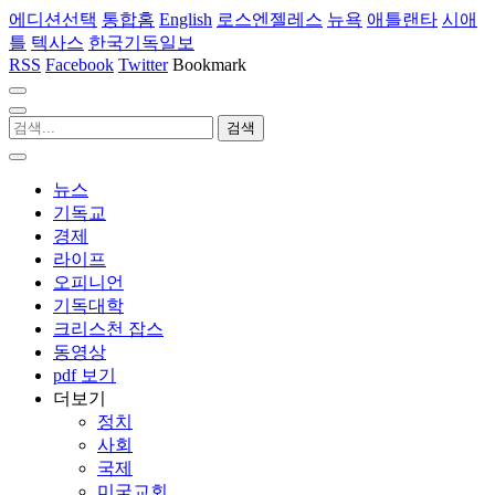
에디션선택
통합홈
English
로스엔젤레스
뉴욕
애틀랜타
시애
틀
텍사스
한국기독일보
RSS
Facebook
Twitter
Bookmark
뉴스
기독교
경제
라이프
오피니언
기독대학
크리스천 잡스
동영상
pdf 보기
더보기
정치
사회
국제
미국교회