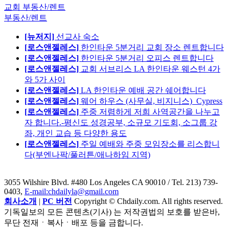
교회 부동산/렌트
부동산/렌트
[뉴저지]
선교사 숙소
[로스앤젤레스]
한인타운 5분거리 교회 장소 렌트합니다
[로스앤젤레스]
한인타운 5분거리 오피스 렌트합니다
[로스앤젤레스]
교회 서브리스 LA 한인타운 웨스턴 4가
와 5가 사이
[로스앤젤레스]
LA 한인타운 예배 공간 쉐어합니다
[로스앤젤레스]
웨어 하우스 (사무실, 비지니스)_Cypress
[로스앤젤레스]
주중 저렴하게 저희 사역공간을 나누고
자 합니다.-평신도 성경공부, 소규모 기도회, 소그룹 강
좌, 개인 교습 등 다양한 용도
[로스앤젤레스]
주일 예배와 주중 모임장소를 리스합니
다(부엔나팍/풀러튼/애나하임 지역)
3055 Wilshire Blvd. #480 Los Angeles CA 90010
/ Tel. 213) 739-
0403,
E-mail:chdailyla@gmail.com
회사소개
|
PC 버전
Copyright © Chdaily.com. All rights reserved.
기독일보의 모든 콘텐츠(기사) 는 저작권법의 보호를 받은바,
무단 전재ㆍ복사ㆍ배포 등을 금합니다.