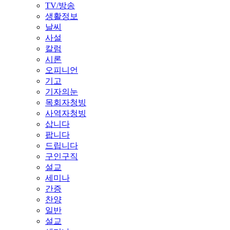
TV/방송
생활정보
날씨
사설
칼럼
시론
오피니언
기고
기자의눈
목회자청빙
사역자청빙
삽니다
팝니다
드립니다
구인구직
설교
세미나
간증
찬양
일반
설교