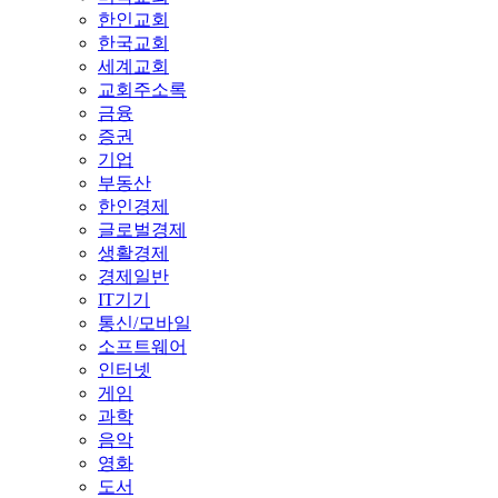
한인교회
한국교회
세계교회
교회주소록
금융
증권
기업
부동산
한인경제
글로벌경제
생활경제
경제일반
IT기기
통신/모바일
소프트웨어
인터넷
게임
과학
음악
영화
도서