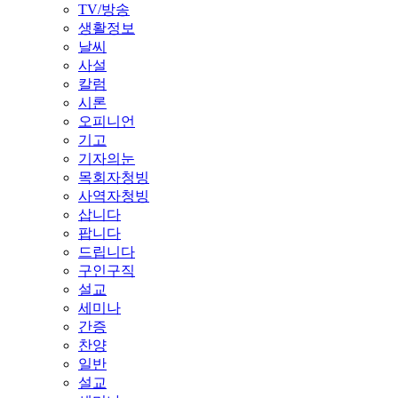
TV/방송
생활정보
날씨
사설
칼럼
시론
오피니언
기고
기자의눈
목회자청빙
사역자청빙
삽니다
팝니다
드립니다
구인구직
설교
세미나
간증
찬양
일반
설교