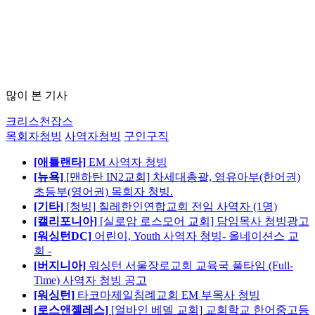
많이 본 기사
크리스천잡스
목회자청빙
사역자청빙
구인구직
[애틀랜타]
EM 사역자 청빙
[뉴욕]
[맨하탄 IN2교회] 차세대총괄, 영유아부(한어권)
초등부(영어권) 목회자 청빙.
[기타]
[청빙] 칠레한인연합교회 전임 사역자 (1명)
[캘리포니아]
[실로암 로스모어 교회] 담임목사 청빙광고
[워싱턴DC]
어린이, Youth 사역자 청빙- 올네이션스 교
회 -
[버지니아]
워싱턴 서울장로교회 교육국 풀타임 (Full-
Time) 사역자 청빙 공고
[워싱턴]
타코마제일침례교회 EM 부목사 청빙
[로스앤젤레스]
[얼바인 베델 교회] 교회학교 한어중고등