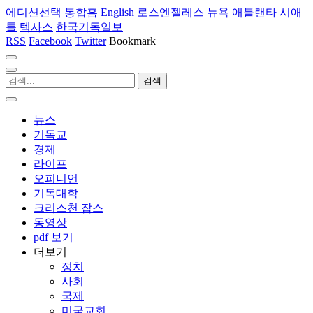
에디션선택
통합홈
English
로스엔젤레스
뉴욕
애틀랜타
시애
틀
텍사스
한국기독일보
RSS
Facebook
Twitter
Bookmark
뉴스
기독교
경제
라이프
오피니언
기독대학
크리스천 잡스
동영상
pdf 보기
더보기
정치
사회
국제
미국교회