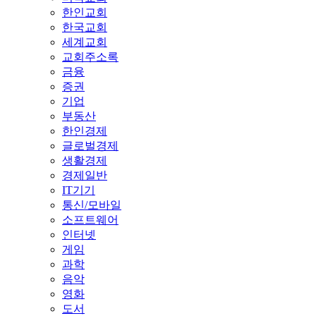
한인교회
한국교회
세계교회
교회주소록
금융
증권
기업
부동산
한인경제
글로벌경제
생활경제
경제일반
IT기기
통신/모바일
소프트웨어
인터넷
게임
과학
음악
영화
도서