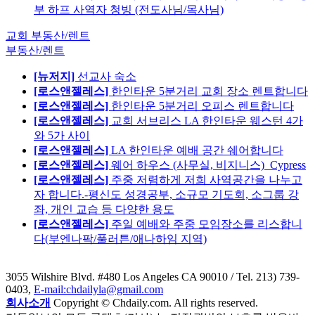
부 하프 사역자 청빙 (전도사님/목사님)
교회 부동산/렌트
부동산/렌트
[뉴저지]
선교사 숙소
[로스앤젤레스]
한인타운 5분거리 교회 장소 렌트합니다
[로스앤젤레스]
한인타운 5분거리 오피스 렌트합니다
[로스앤젤레스]
교회 서브리스 LA 한인타운 웨스턴 4가
와 5가 사이
[로스앤젤레스]
LA 한인타운 예배 공간 쉐어합니다
[로스앤젤레스]
웨어 하우스 (사무실, 비지니스)_Cypress
[로스앤젤레스]
주중 저렴하게 저희 사역공간을 나누고
자 합니다.-평신도 성경공부, 소규모 기도회, 소그룹 강
좌, 개인 교습 등 다양한 용도
[로스앤젤레스]
주일 예배와 주중 모임장소를 리스합니
다(부엔나팍/풀러튼/애나하임 지역)
3055 Wilshire Blvd. #480 Los Angeles CA 90010
/ Tel. 213) 739-
0403,
E-mail:chdailyla@gmail.com
회사소개
Copyright © Chdaily.com. All rights reserved.