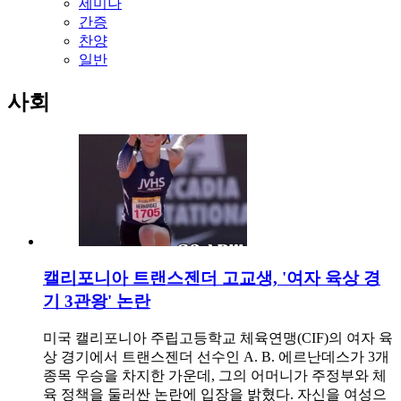
세미나
간증
찬양
일반
사회
캘리포니아 트랜스젠더 고교생, '여자 육상 경
기 3관왕' 논란
미국 캘리포니아 주립고등학교 체육연맹(CIF)의 여자 육
상 경기에서 트랜스젠더 선수인 A. B. 에르난데스가 3개
종목 우승을 차지한 가운데, 그의 어머니가 주정부와 체
육 정책을 둘러싼 논란에 입장을 밝혔다. 자신을 여성으