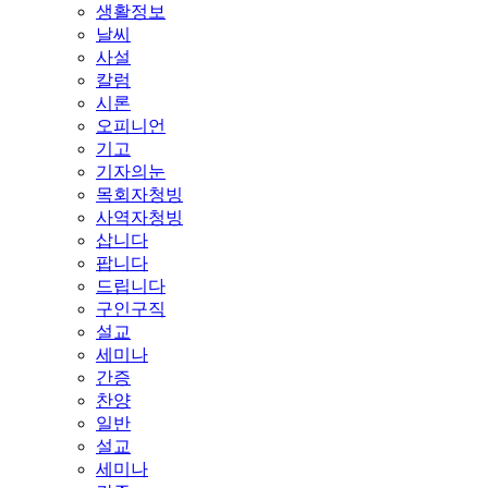
생활정보
날씨
사설
칼럼
시론
오피니언
기고
기자의눈
목회자청빙
사역자청빙
삽니다
팝니다
드립니다
구인구직
설교
세미나
간증
찬양
일반
설교
세미나