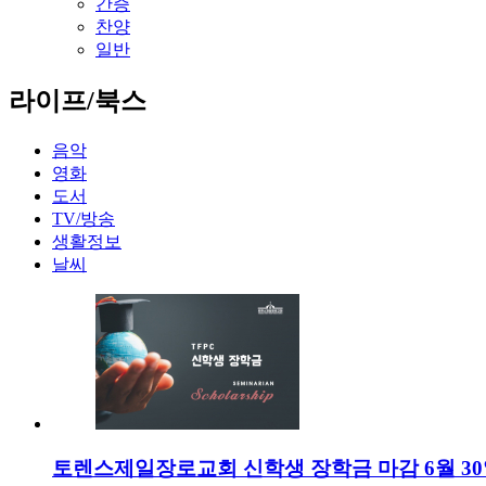
간증
찬양
일반
라이프/북스
음악
영화
도서
TV/방송
생활정보
날씨
토렌스제일장로교회 신학생 장학금 마감 6월 3