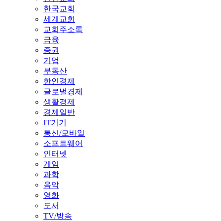
한국교회
세계교회
교회주소록
금융
증권
기업
부동산
한인경제
글로벌경제
생활경제
경제일반
IT기기
통신/모바일
소프트웨어
인터넷
게임
과학
음악
영화
도서
TV/방송