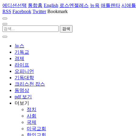
에디션선택
통합홈
English
로스엔젤레스
뉴욕
애틀랜타
시애틀
RSS
Facebook
Twitter
Bookmark
뉴스
기독교
경제
라이프
오피니언
기독대학
크리스천 잡스
동영상
pdf 보기
더보기
정치
사회
국제
미국교회
한인교회