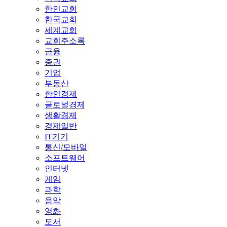
한인교회
한국교회
세계교회
교회주소록
금융
증권
기업
부동산
한인경제
글로벌경제
생활경제
경제일반
IT기기
통신/모바일
소프트웨어
인터넷
게임
과학
음악
영화
도서