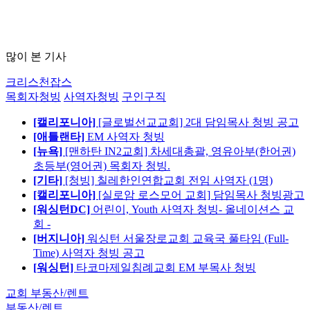
많이 본 기사
크리스천잡스
목회자청빙
사역자청빙
구인구직
[캘리포니아]
[글로벌선교교회] 2대 담임목사 청빙 공고
[애틀랜타]
EM 사역자 청빙
[뉴욕]
[맨하탄 IN2교회] 차세대총괄, 영유아부(한어권)
초등부(영어권) 목회자 청빙.
[기타]
[청빙] 칠레한인연합교회 전임 사역자 (1명)
[캘리포니아]
[실로암 로스모어 교회] 담임목사 청빙광고
[워싱턴DC]
어린이, Youth 사역자 청빙- 올네이션스 교
회 -
[버지니아]
워싱턴 서울장로교회 교육국 풀타임 (Full-
Time) 사역자 청빙 공고
[워싱턴]
타코마제일침례교회 EM 부목사 청빙
교회 부동산/렌트
부동산/렌트