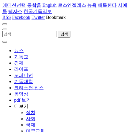
에디션선택
통합홈
English
로스엔젤레스
뉴욕
애틀랜타
시애
틀
텍사스
한국기독일보
RSS
Facebook
Twitter
Bookmark
뉴스
기독교
경제
라이프
오피니언
기독대학
크리스천 잡스
동영상
pdf 보기
더보기
정치
사회
국제
미국교회