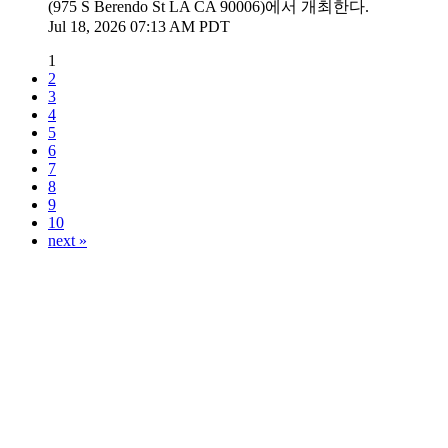
(975 S Berendo St LA CA 90006)에서 개최한다.
Jul 18, 2026 07:13 AM PDT
1
2
3
4
5
6
7
8
9
10
next »