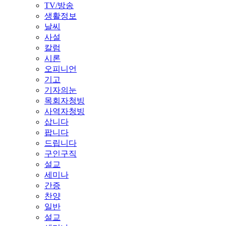
TV/방송
생활정보
날씨
사설
칼럼
시론
오피니언
기고
기자의눈
목회자청빙
사역자청빙
삽니다
팝니다
드립니다
구인구직
설교
세미나
간증
찬양
일반
설교