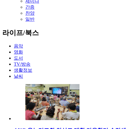
세미나
간증
찬양
일반
라이프/북스
음악
영화
도서
TV/방송
생활정보
날씨