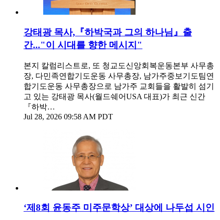
강태광 목사,『하박국과 그의 하나님』출
간..."이 시대를 향한 메시지"
본지 칼럼리스트로, 또 청교도신앙회복운동본부 사무총
장, 다민족연합기도운동 사무총장, 남가주중보기도팀연
합기도운동 사무총장으로 남가주 교회들을 활발히 섬기
고 있는 강태광 목사(월드쉐어USA 대표)가 최근 신간
『하박…
Jul 28, 2026 09:58 AM PDT
‘제8회 윤동주 미주문학상’ 대상에 나두섭 시인