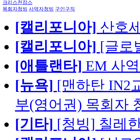
크리스천잡스
목회자청빙
사역자청빙
구인구직
[캘리포니아]
산호세
[캘리포니아]
[글로
[애틀랜타]
EM 사
[뉴욕]
[맨하탄 IN
부(영어권) 목회자 
[기타]
[청빙] 칠레