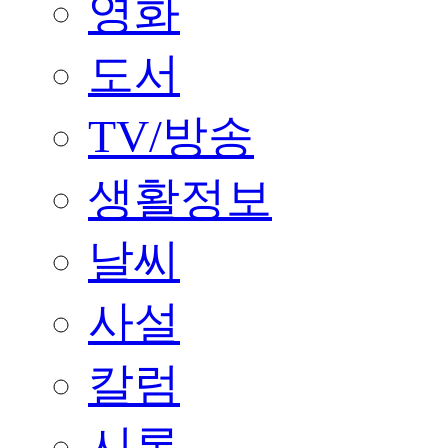
영화
도서
TV/방송
생활정보
날씨
사설
칼럼
시론