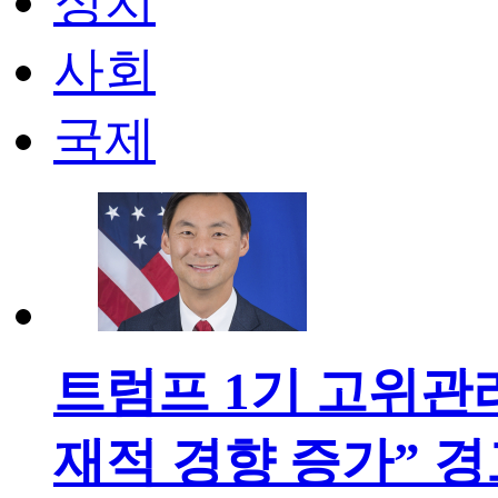
정치
사회
국제
트럼프 1기 고위관리
재적 경향 증가” 경