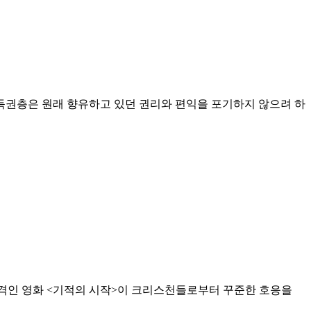
기득권층은 원래 향유하고 있던 권리와 편익을 포기하지 않으려 하
 격인 영화 <기적의 시작>이 크리스천들로부터 꾸준한 호응을