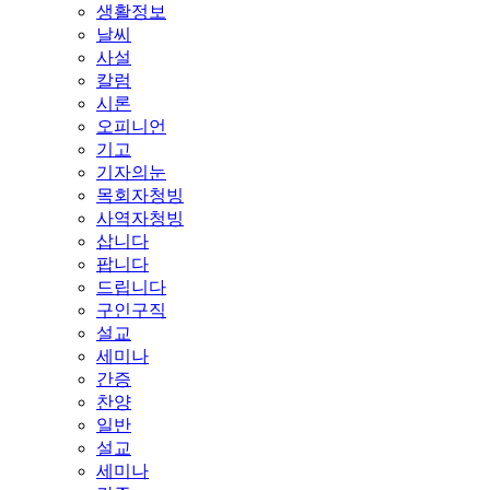
생활정보
날씨
사설
칼럼
시론
오피니언
기고
기자의눈
목회자청빙
사역자청빙
삽니다
팝니다
드립니다
구인구직
설교
세미나
간증
찬양
일반
설교
세미나