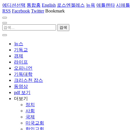
에디션선택
통합홈
English
로스엔젤레스
뉴욕
애틀랜타
시애틀
RSS
Facebook
Twitter
Bookmark
뉴스
기독교
경제
라이프
오피니언
기독대학
크리스천 잡스
동영상
pdf 보기
더보기
정치
사회
국제
미국교회
한인교회