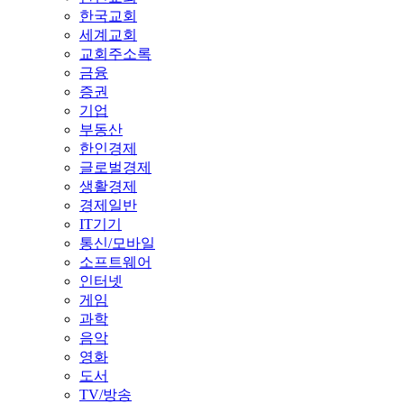
한국교회
세계교회
교회주소록
금융
증권
기업
부동산
한인경제
글로벌경제
생활경제
경제일반
IT기기
통신/모바일
소프트웨어
인터넷
게임
과학
음악
영화
도서
TV/방송