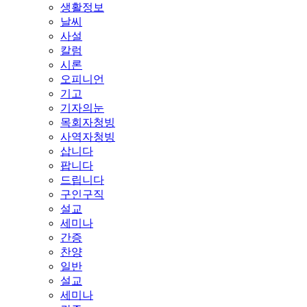
생활정보
날씨
사설
칼럼
시론
오피니언
기고
기자의눈
목회자청빙
사역자청빙
삽니다
팝니다
드립니다
구인구직
설교
세미나
간증
찬양
일반
설교
세미나