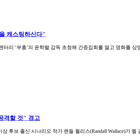
람을 캐스팅하신다"
 다큐멘터리 ‘부흥’의 윤학렬 감독 초청해 간증집회를 열고 영화를
공격할 것" 경고
신 시나리오 작가 랜들 월리스(Randall Wallace)가 멜 깁슨(Mel 