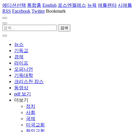
에디션선택
통합홈
English
로스엔젤레스
뉴욕
애틀랜타
시애틀
RSS
Facebook
Twitter
Bookmark
뉴스
기독교
경제
라이프
오피니언
기독대학
크리스천 잡스
동영상
pdf 보기
더보기
정치
사회
국제
미국교회
한인교회