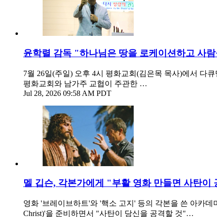
윤학렬 감독 "하나님은 땅을 로케이션하고 사
7월 26일(주일) 오후 4시 평화교회(김은목 목사)에서
평화교회와 남가주 교협이 주관한 …
Jul 28, 2026 09:58 AM PDT
멜 깁슨, 각본가에게 "부활 영화 만들면 사탄이 
영화 '브레이브하트'와 '핵소 고지' 등의 각본을 쓴 아카데미상 후보 출
Christ)'을 준비하면서 "사탄이 당신을 공격할 것"…