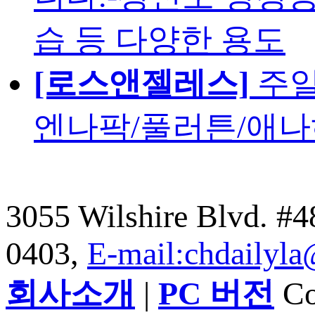
습 등 다양한 용도
[로스앤젤레스]
주일
엔나팍/풀러튼/애나
3055 Wilshire Blvd. #
0403,
E-mail:chdailyl
회사소개
|
PC 버전
Cop