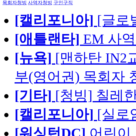
목회자청빙
사역자청빙
구인구직
[캘리포니아]
[글로
[애틀랜타]
EM 사
[뉴욕]
[맨하탄 IN
부(영어권) 목회자 
[기타]
[청빙] 칠레
[캘리포니아]
[실로
[워싱턴DC]
어린이,