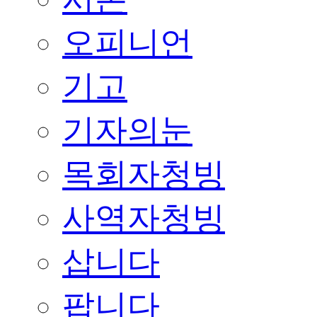
오피니언
기고
기자의눈
목회자청빙
사역자청빙
삽니다
팝니다