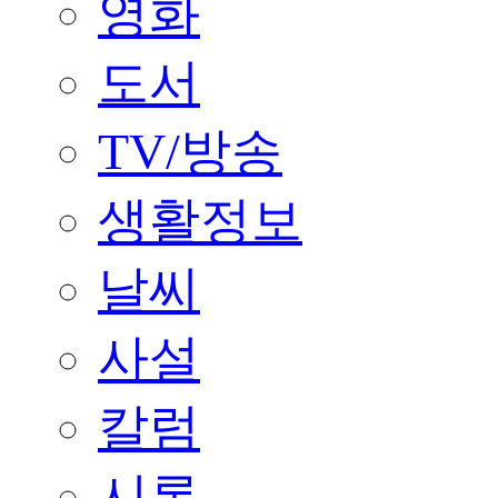
영화
도서
TV/방송
생활정보
날씨
사설
칼럼
시론