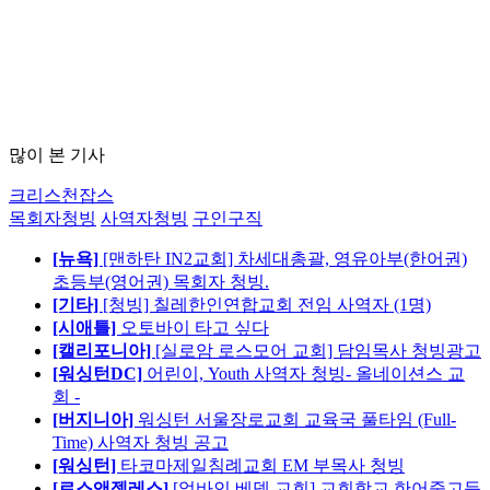
많이 본 기사
크리스천잡스
목회자청빙
사역자청빙
구인구직
[뉴욕]
[맨하탄 IN2교회] 차세대총괄, 영유아부(한어권)
초등부(영어권) 목회자 청빙.
[기타]
[청빙] 칠레한인연합교회 전임 사역자 (1명)
[시애틀]
오토바이 타고 싶다
[캘리포니아]
[실로암 로스모어 교회] 담임목사 청빙광고
[워싱턴DC]
어린이, Youth 사역자 청빙- 올네이션스 교
회 -
[버지니아]
워싱턴 서울장로교회 교육국 풀타임 (Full-
Time) 사역자 청빙 공고
[워싱턴]
타코마제일침례교회 EM 부목사 청빙
[로스앤젤레스]
[얼바인 베델 교회] 교회학교 한어중고등