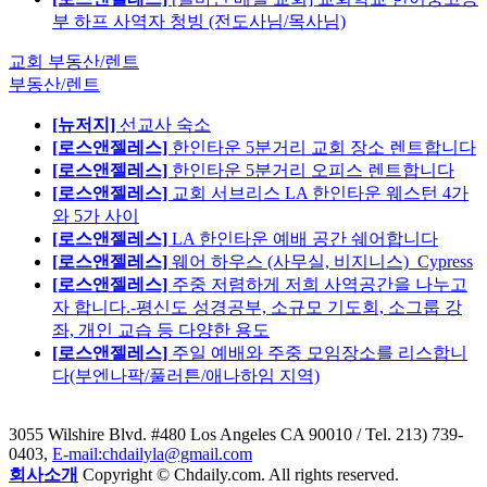
부 하프 사역자 청빙 (전도사님/목사님)
교회 부동산/렌트
부동산/렌트
[뉴저지]
선교사 숙소
[로스앤젤레스]
한인타운 5분거리 교회 장소 렌트합니다
[로스앤젤레스]
한인타운 5분거리 오피스 렌트합니다
[로스앤젤레스]
교회 서브리스 LA 한인타운 웨스턴 4가
와 5가 사이
[로스앤젤레스]
LA 한인타운 예배 공간 쉐어합니다
[로스앤젤레스]
웨어 하우스 (사무실, 비지니스)_Cypress
[로스앤젤레스]
주중 저렴하게 저희 사역공간을 나누고
자 합니다.-평신도 성경공부, 소규모 기도회, 소그룹 강
좌, 개인 교습 등 다양한 용도
[로스앤젤레스]
주일 예배와 주중 모임장소를 리스합니
다(부엔나팍/풀러튼/애나하임 지역)
3055 Wilshire Blvd. #480 Los Angeles CA 90010
/ Tel. 213) 739-
0403,
E-mail:chdailyla@gmail.com
회사소개
Copyright © Chdaily.com. All rights reserved.