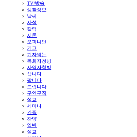
TV/방송
생활정보
날씨
사설
칼럼
시론
오피니언
기고
기자의눈
목회자청빙
사역자청빙
삽니다
팝니다
드립니다
구인구직
설교
세미나
간증
찬양
일반
설교