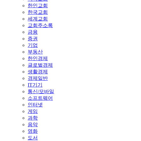
한인교회
한국교회
세계교회
교회주소록
금융
증권
기업
부동산
한인경제
글로벌경제
생활경제
경제일반
IT기기
통신/모바일
소프트웨어
인터넷
게임
과학
음악
영화
도서