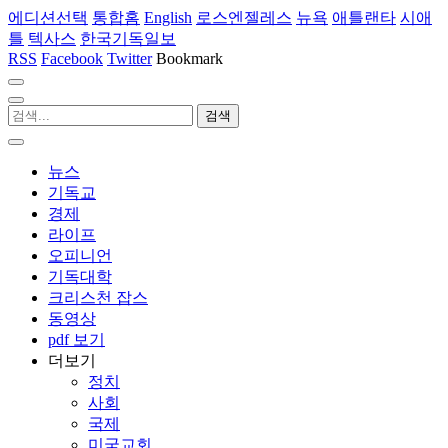
에디션선택
통합홈
English
로스엔젤레스
뉴욕
애틀랜타
시애
틀
텍사스
한국기독일보
RSS
Facebook
Twitter
Bookmark
뉴스
기독교
경제
라이프
오피니언
기독대학
크리스천 잡스
동영상
pdf 보기
더보기
정치
사회
국제
미국교회