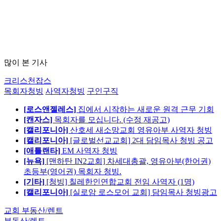
많이 본 기사
크리스천잡스
목회자청빙
사역자청빙
구인구직
[로스앤젤레스]
집에서 시작하는 새로운 원격 근무 기회
[캔자스]
목회자를 모십니다. (수정 재공고)
[캘리포니아]
산호세 새소망교회 영유아부 사역자 청빙
[캘리포니아]
[글로벌선교교회] 2대 담임목사 청빙 공고
[애틀랜타]
EM 사역자 청빙
[뉴욕]
[맨하탄 IN2교회] 차세대총괄, 영유아부(한어권)
초등부(영어권) 목회자 청빙.
[기타]
[청빙] 칠레한인연합교회 전임 사역자 (1명)
[캘리포니아]
[실로암 로스모어 교회] 담임목사 청빙광고
교회 부동산/렌트
부동산/렌트