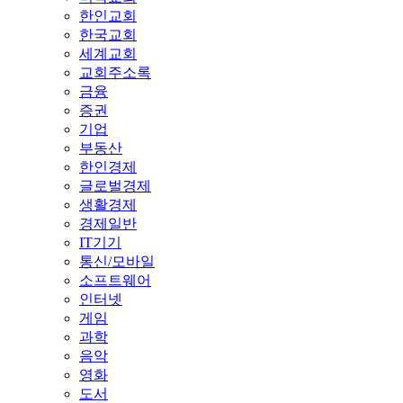
한인교회
한국교회
세계교회
교회주소록
금융
증권
기업
부동산
한인경제
글로벌경제
생활경제
경제일반
IT기기
통신/모바일
소프트웨어
인터넷
게임
과학
음악
영화
도서