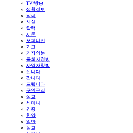
TV/방송
생활정보
날씨
사설
칼럼
시론
오피니언
기고
기자의눈
목회자청빙
사역자청빙
삽니다
팝니다
드립니다
구인구직
설교
세미나
간증
찬양
일반
설교