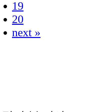
19
20
next »