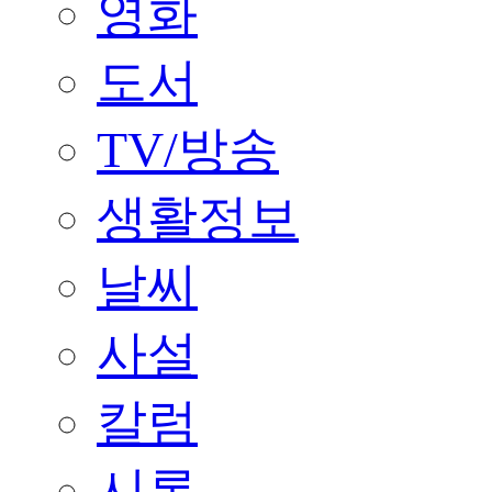
영화
도서
TV/방송
생활정보
날씨
사설
칼럼
시론