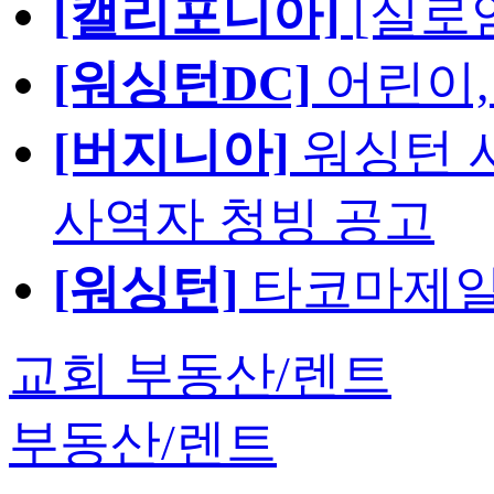
[캘리포니아]
[실로
[워싱턴DC]
어린이,
[버지니아]
워싱턴 서
사역자 청빙 공고
[워싱턴]
타코마제일
교회 부동산/렌트
부동산/렌트