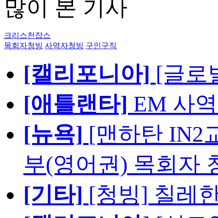
많이 본 기사
크리스천잡스
목회자청빙
사역자청빙
구인구직
[캘리포니아]
[글로
[애틀랜타]
EM 사
[뉴욕]
[맨하탄 IN
부(영어권) 목회자 
[기타]
[청빙] 칠레