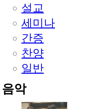
설교
세미나
간증
찬양
일반
음악