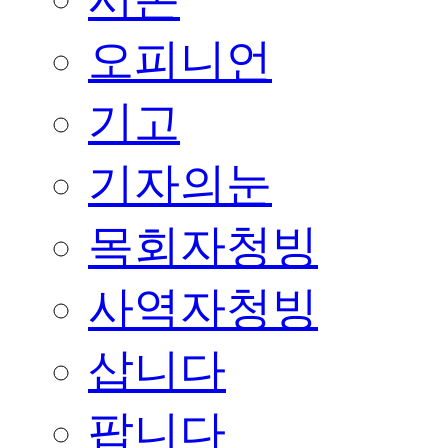
오피니언
기고
기자의눈
목회자청빙
사역자청빙
삽니다
팝니다