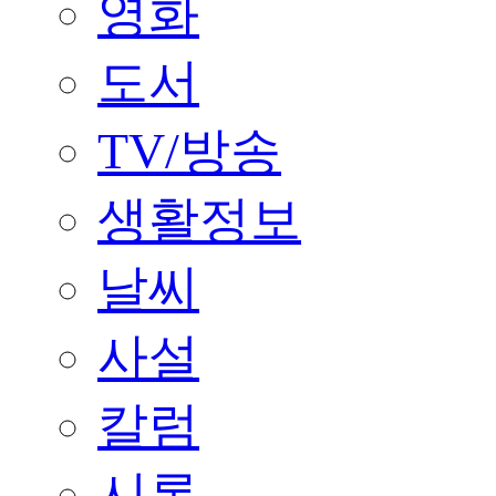
영화
도서
TV/방송
생활정보
날씨
사설
칼럼
시론