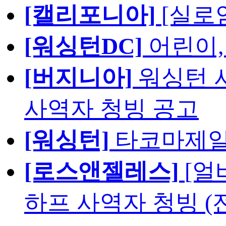
[캘리포니아]
[실로
[워싱턴DC]
어린이,
[버지니아]
워싱턴 서
사역자 청빙 공고
[워싱턴]
타코마제일
[로스앤젤레스]
[얼
하프 사역자 청빙 (