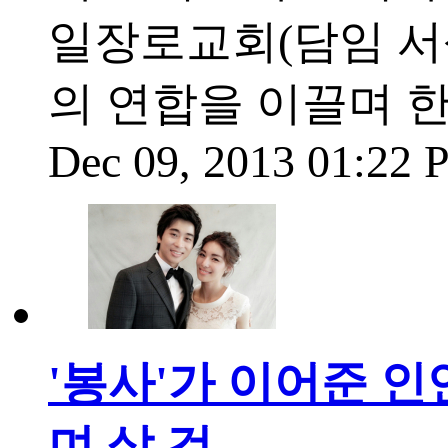
일장로교회(담임 서
의 연합을 이끌며 
Dec 09, 2013 01:22
'봉사'가 이어준 
며 살 것