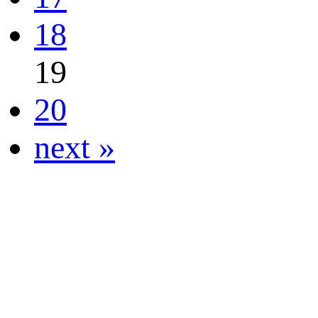
18
19
20
next »