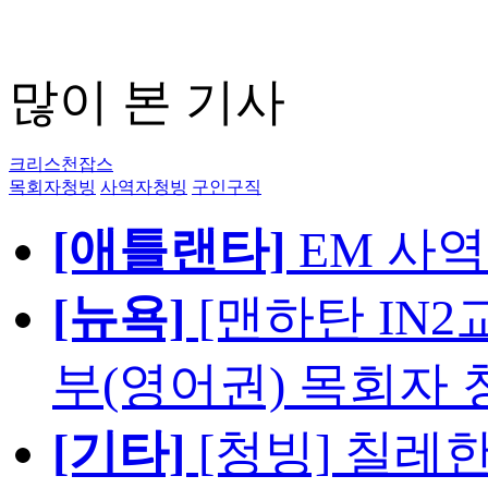
많이 본 기사
크리스천잡스
목회자청빙
사역자청빙
구인구직
[애틀랜타]
EM 사
[뉴욕]
[맨하탄 IN
부(영어권) 목회자 
[기타]
[청빙] 칠레