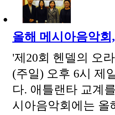
올해 메시아음악회,
'제20회 헨델의 오
(주일) 오후 6시 
다. 애틀랜타 교계
시아음악회에는 올해