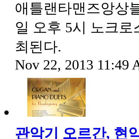
애틀랜타맨즈앙상블(단
일 오후 5시 노크
최된다.
Nov 22, 2013 11:49
관악기 오르간, 현