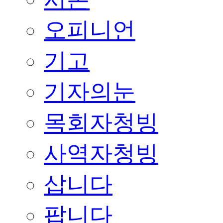
오피니언
기고
기자의눈
목회자청빙
사역자청빙
삽니다
팝니다