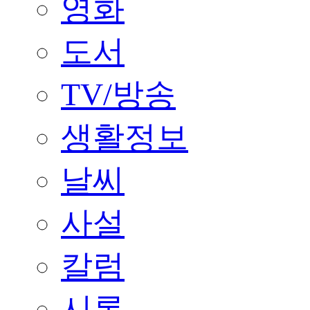
영화
도서
TV/방송
생활정보
날씨
사설
칼럼
시론