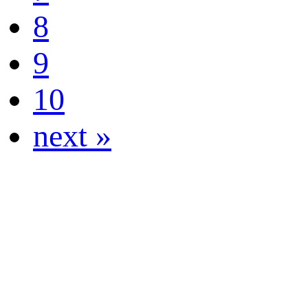
8
9
10
next »