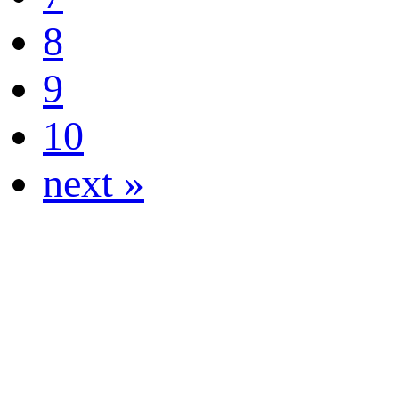
8
9
10
next »