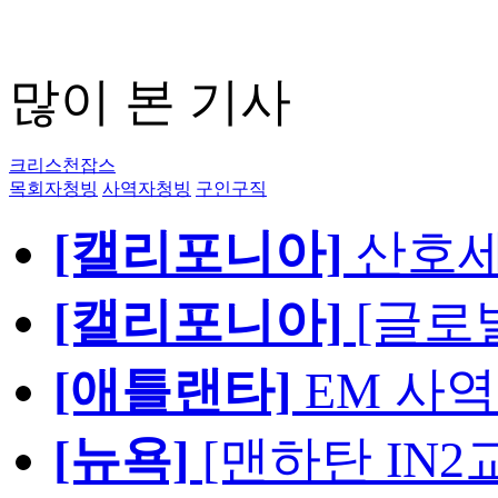
많이 본 기사
크리스천잡스
목회자청빙
사역자청빙
구인구직
[캘리포니아]
산호세
[캘리포니아]
[글로
[애틀랜타]
EM 사
[뉴욕]
[맨하탄 IN