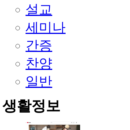
설교
세미나
간증
찬양
일반
생활정보