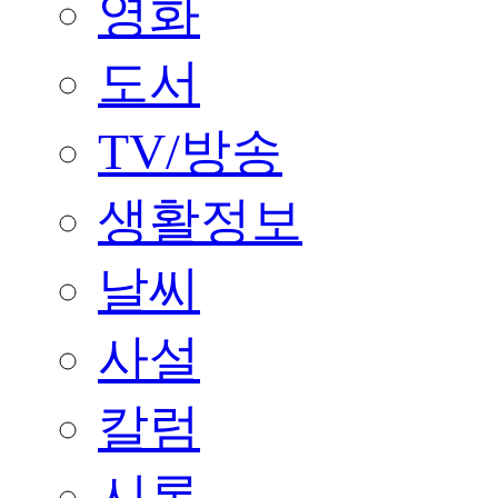
영화
도서
TV/방송
생활정보
날씨
사설
칼럼
시론