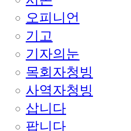
오피니언
기고
기자의눈
목회자청빙
사역자청빙
삽니다
팝니다