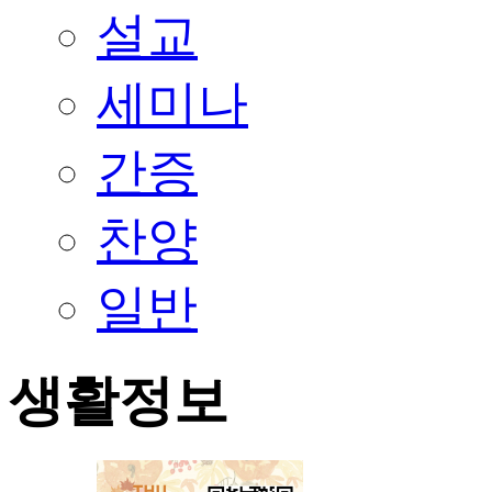
설교
세미나
간증
찬양
일반
생활정보