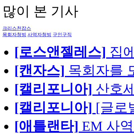
많이 본 기사
크리스천잡스
목회자청빙
사역자청빙
구인구직
[로스앤젤레스]
집에
[캔자스]
목회자를 모
[캘리포니아]
산호세
[캘리포니아]
[글로
[애틀랜타]
EM 사