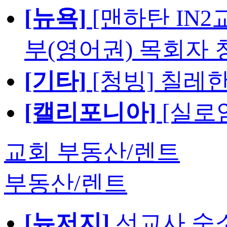
[뉴욕]
[맨하탄 IN
부(영어권) 목회자 
[기타]
[청빙] 칠레
[캘리포니아]
[실로
교회 부동산/렌트
부동산/렌트
[뉴저지]
선교사 숙