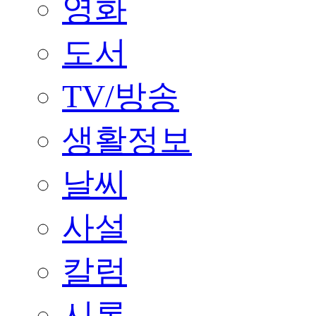
영화
도서
TV/방송
생활정보
날씨
사설
칼럼
시론