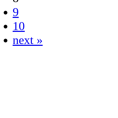
9
10
next »