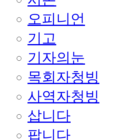
오피니언
기고
기자의눈
목회자청빙
사역자청빙
삽니다
팝니다