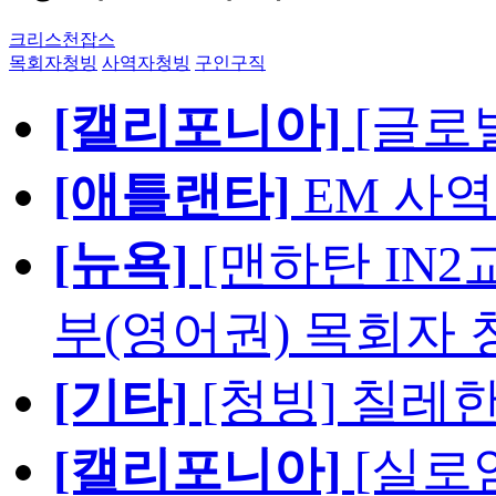
크리스천잡스
목회자청빙
사역자청빙
구인구직
[캘리포니아]
[글로
[애틀랜타]
EM 사
[뉴욕]
[맨하탄 IN
부(영어권) 목회자 
[기타]
[청빙] 칠레
[캘리포니아]
[실로