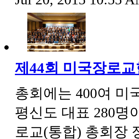
제44회 미국장로
총회에는 400여 
평신도 대표 280
로교(통합) 총회장