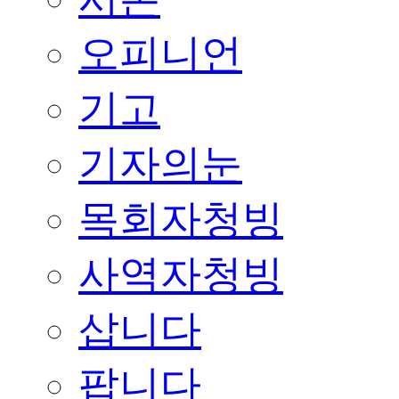
오피니언
기고
기자의눈
목회자청빙
사역자청빙
삽니다
팝니다