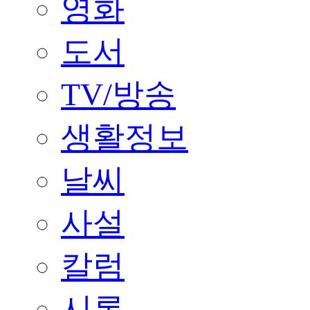
영화
도서
TV/방송
생활정보
날씨
사설
칼럼
시론