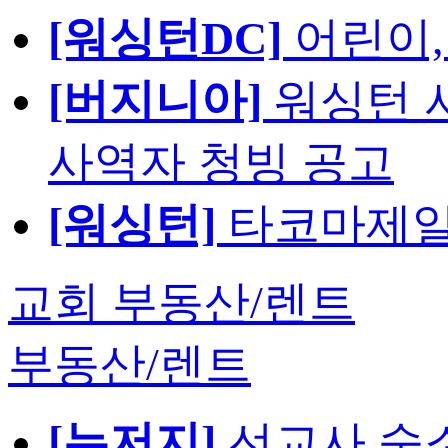
[워싱턴DC]
어린이,
[버지니아]
워싱턴 서
사역자 청빙 공고
[워싱턴]
타코마제일
교회 부동산/렌트
부동산/렌트
[뉴저지]
선교사 숙