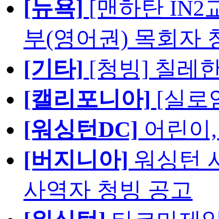
[뉴욕]
[맨하탄 IN
부(영어권) 목회자 
[기타]
[청빙] 칠레
[캘리포니아]
[실로
[워싱턴DC]
어린이,
[버지니아]
워싱턴 서
사역자 청빙 공고