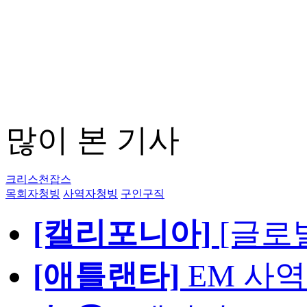
많이 본 기사
크리스천잡스
목회자청빙
사역자청빙
구인구직
[캘리포니아]
[글로
[애틀랜타]
EM 사