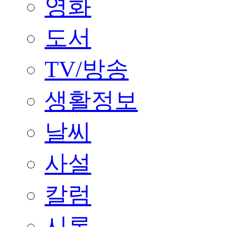
영화
도서
TV/방송
생활정보
날씨
사설
칼럼
시론