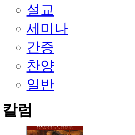
설교
세미나
간증
찬양
일반
칼럼