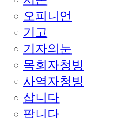
오피니언
기고
기자의눈
목회자청빙
사역자청빙
삽니다
팝니다