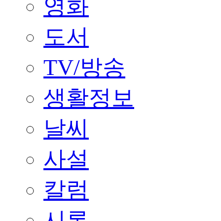
영화
도서
TV/방송
생활정보
날씨
사설
칼럼
시론