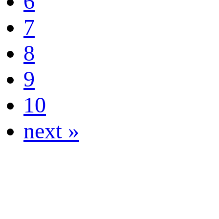
6
7
8
9
10
next »