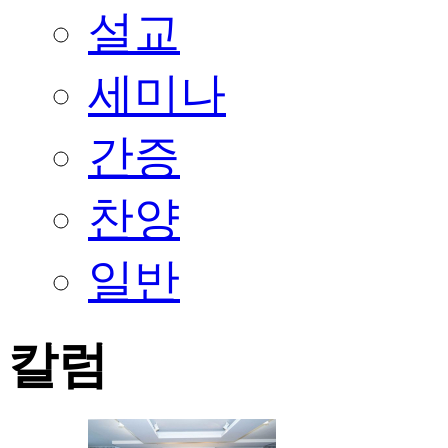
설교
세미나
간증
찬양
일반
칼럼