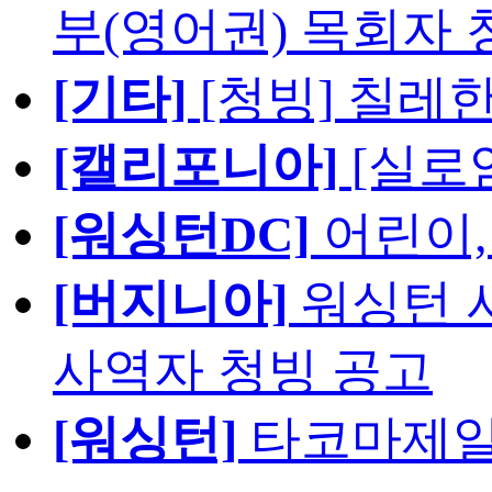
부(영어권) 목회자 
[기타]
[청빙] 칠레
[캘리포니아]
[실로
[워싱턴DC]
어린이,
[버지니아]
워싱턴 서
사역자 청빙 공고
[워싱턴]
타코마제일