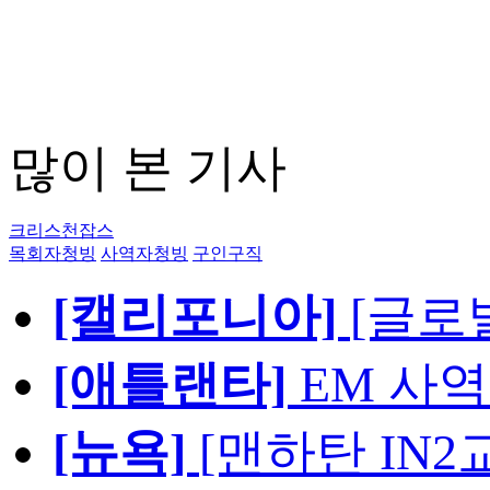
많이 본 기사
크리스천잡스
목회자청빙
사역자청빙
구인구직
[캘리포니아]
[글로
[애틀랜타]
EM 사
[뉴욕]
[맨하탄 IN