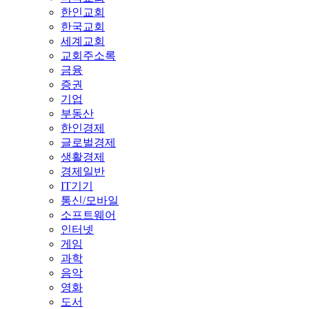
한인교회
한국교회
세계교회
교회주소록
금융
증권
기업
부동산
한인경제
글로벌경제
생활경제
경제일반
IT기기
통신/모바일
소프트웨어
인터넷
게임
과학
음악
영화
도서