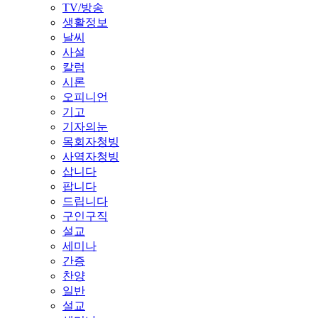
TV/방송
생활정보
날씨
사설
칼럼
시론
오피니언
기고
기자의눈
목회자청빙
사역자청빙
삽니다
팝니다
드립니다
구인구직
설교
세미나
간증
찬양
일반
설교