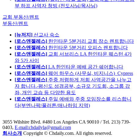
부 하프 사역자 청빙 (전도사님/목사님)
교회 부동산/렌트
부동산/렌트
[뉴저지]
선교사 숙소
[로스앤젤레스]
한인타운 5분거리 교회 장소 렌트합니다
[로스앤젤레스]
한인타운 5분거리 오피스 렌트합니다
[로스앤젤레스]
교회 서브리스 LA 한인타운 웨스턴 4가
와 5가 사이
[로스앤젤레스]
LA 한인타운 예배 공간 쉐어합니다
[로스앤젤레스]
웨어 하우스 (사무실, 비지니스)_Cypress
[로스앤젤레스]
주중 저렴하게 저희 사역공간을 나누고
자 합니다.-평신도 성경공부, 소규모 기도회, 소그룹 강
좌, 개인 교습 등 다양한 용도
[로스앤젤레스]
주일 예배와 주중 모임장소를 리스합니
다(부엔나팍/풀러튼/애나하임 지역)
3055 Wilshire Blvd. #480 Los Angeles CA 90010
/ Tel. 213) 739-
0403,
E-mail:chdailyla@gmail.com
회사소개
Copyright © Chdaily.com. All rights reserved.