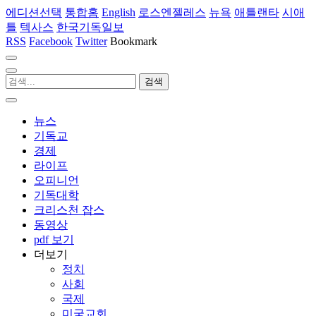
에디션선택
통합홈
English
로스엔젤레스
뉴욕
애틀랜타
시애
틀
텍사스
한국기독일보
RSS
Facebook
Twitter
Bookmark
뉴스
기독교
경제
라이프
오피니언
기독대학
크리스천 잡스
동영상
pdf 보기
더보기
정치
사회
국제
미국교회