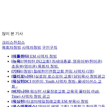
많이 본 기사
크리스천잡스
목회자청빙
사역자청빙
구인구직
[애틀랜타]
EM 사역자 청빙
[뉴욕]
[맨하탄 IN2교회] 차세대총괄, 영유아부(한어권)
초등부(영어권) 목회자 청빙.
[기타]
[청빙] 칠레한인연합교회 전임 사역자 (1명)
[캘리포니아]
[실로암 로스모어 교회] 담임목사 청빙광고
[워싱턴DC]
어린이, Youth 사역자 청빙- 올네이션스 교
회 -
[버지니아]
워싱턴 서울장로교회 교육국 풀타임 (Full-
Time) 사역자 청빙 공고
[워싱턴]
타코마제일침례교회 EM 부목사 청빙
[로스앤젤레스]
[얼바인 베델 교회] 교회학교 한어중고등