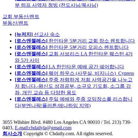
부 하프 사역자 청빙 (전도사님/목사님)
교회 부동산/렌트
부동산/렌트
[뉴저지]
선교사 숙소
[로스앤젤레스]
한인타운 5분거리 교회 장소 렌트합니다
[로스앤젤레스]
한인타운 5분거리 오피스 렌트합니다
[로스앤젤레스]
교회 서브리스 LA 한인타운 웨스턴 4가
와 5가 사이
[로스앤젤레스]
LA 한인타운 예배 공간 쉐어합니다
[로스앤젤레스]
웨어 하우스 (사무실, 비지니스)_Cypress
[로스앤젤레스]
주중 저렴하게 저희 사역공간을 나누고
자 합니다.-평신도 성경공부, 소규모 기도회, 소그룹 강
좌, 개인 교습 등 다양한 용도
[로스앤젤레스]
주일 예배와 주중 모임장소를 리스합니
다(부엔나팍/풀러튼/애나하임 지역)
3055 Wilshire Blvd. #480 Los Angeles CA 90010
/ Tel. 213) 739-
0403,
E-mail:chdailyla@gmail.com
회사소개
Copyright © Chdaily.com. All rights reserved.