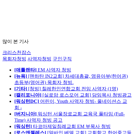
많이 본 기사
크리스천잡스
목회자청빙
사역자청빙
구인구직
[애틀랜타]
EM 사역자 청빙
[뉴욕]
[맨하탄 IN2교회] 차세대총괄, 영유아부(한어권)
초등부(영어권) 목회자 청빙.
[기타]
[청빙] 칠레한인연합교회 전임 사역자 (1명)
[캘리포니아]
[실로암 로스모어 교회] 담임목사 청빙광고
[워싱턴DC]
어린이, Youth 사역자 청빙- 올네이션스 교
회 -
[버지니아]
워싱턴 서울장로교회 교육국 풀타임 (Full-
Time) 사역자 청빙 공고
[워싱턴]
타코마제일침례교회 EM 부목사 청빙
[로스앤젤레스]
[얼바인 베델 교회] 교회학교 한어중고등