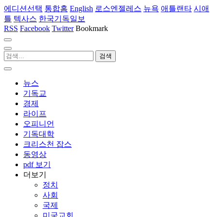
에디션선택
통합홈
English
로스엔젤레스
뉴욕
애틀랜타
시애
틀
텍사스
한국기독일보
RSS
Facebook
Twitter
Bookmark
뉴스
기독교
경제
라이프
오피니언
기독대학
크리스천 잡스
동영상
pdf 보기
더보기
정치
사회
국제
미국교회