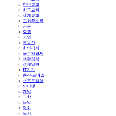
한인교회
한국교회
세계교회
교회주소록
금융
증권
기업
부동산
한인경제
글로벌경제
생활경제
경제일반
IT기기
통신/모바일
소프트웨어
인터넷
게임
과학
음악
영화
도서