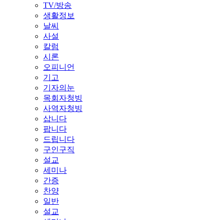
TV/방송
생활정보
날씨
사설
칼럼
시론
오피니언
기고
기자의눈
목회자청빙
사역자청빙
삽니다
팝니다
드립니다
구인구직
설교
세미나
간증
찬양
일반
설교