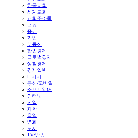
한국교회
세계교회
교회주소록
금융
증권
기업
부동산
한인경제
글로벌경제
생활경제
경제일반
IT기기
통신/모바일
소프트웨어
인터넷
게임
과학
음악
영화
도서
TV/방송