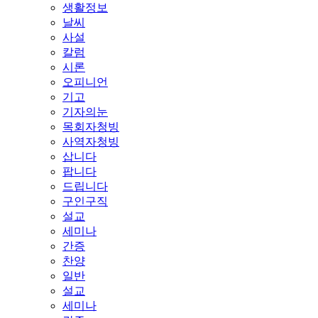
생활정보
날씨
사설
칼럼
시론
오피니언
기고
기자의눈
목회자청빙
사역자청빙
삽니다
팝니다
드립니다
구인구직
설교
세미나
간증
찬양
일반
설교
세미나