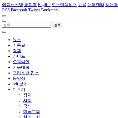
에디션선택
통합홈
English
로스엔젤레스
뉴욕
애틀랜타
시애틀
RSS
Facebook
Twitter
Bookmark
뉴스
기독교
경제
라이프
오피니언
기독대학
크리스천 잡스
동영상
pdf 보기
더보기
정치
사회
국제
미국교회
한인교회