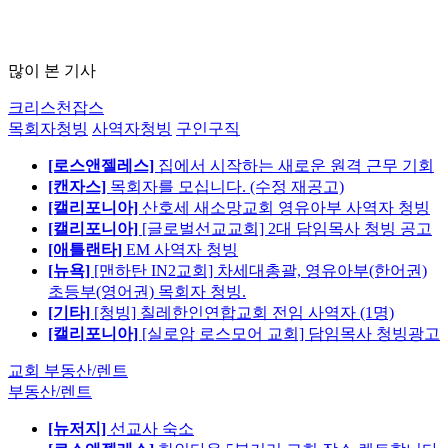
많이 본 기사
크리스천잡스
목회자청빙
사역자청빙
구인구직
[로스앤젤레스]
집에서 시작하는 새로운 원격 근무 기회
[캔자스]
목회자를 모십니다. (수정 재공고)
[캘리포니아]
산호세 새소망교회 영유아부 사역자 청빙
[캘리포니아]
[글로벌선교교회] 2대 담임목사 청빙 공고
[애틀랜타]
EM 사역자 청빙
[뉴욕]
[맨하탄 IN2교회] 차세대총괄, 영유아부(한어권)
초등부(영어권) 목회자 청빙.
[기타]
[청빙] 칠레한인연합교회 전임 사역자 (1명)
[캘리포니아]
[실로암 로스모어 교회] 담임목사 청빙광고
교회 부동산/렌트
부동산/렌트
[뉴저지]
선교사 숙소