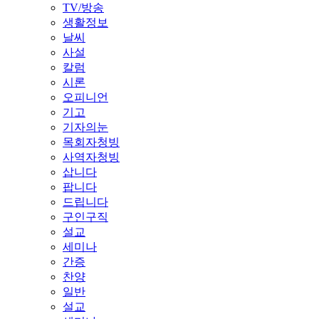
TV/방송
생활정보
날씨
사설
칼럼
시론
오피니언
기고
기자의눈
목회자청빙
사역자청빙
삽니다
팝니다
드립니다
구인구직
설교
세미나
간증
찬양
일반
설교