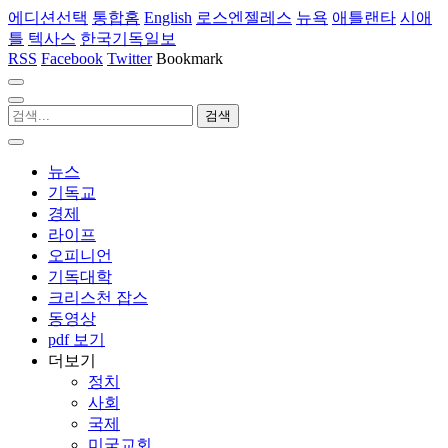
에디션선택
통합홈
English
로스엔젤레스
뉴욕
애틀랜타
시애
틀
텍사스
한국기독일보
RSS
Facebook
Twitter
Bookmark
뉴스
기독교
경제
라이프
오피니언
기독대학
크리스천 잡스
동영상
pdf 보기
더보기
정치
사회
국제
미국교회