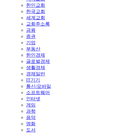
한인교회
한국교회
세계교회
교회주소록
금융
증권
기업
부동산
한인경제
글로벌경제
생활경제
경제일반
IT기기
통신/모바일
소프트웨어
인터넷
게임
과학
음악
영화
도서