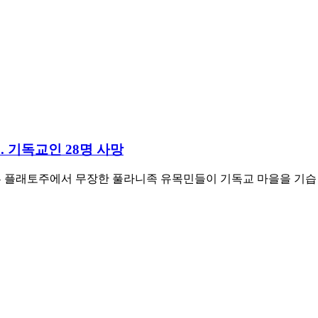
. 기독교인 28명 사망
 플래토주에서 무장한 풀라니족 유목민들이 기독교 마을을 기습 