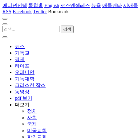
에디션선택
통합홈
English
로스엔젤레스
뉴욕
애틀랜타
시애틀
RSS
Facebook
Twitter
Bookmark
뉴스
기독교
경제
라이프
오피니언
기독대학
크리스천 잡스
동영상
pdf 보기
더보기
정치
사회
국제
미국교회
한인교회