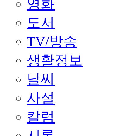
영화
도서
TV/방송
생활정보
날씨
사설
칼럼
시론