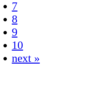
7
8
9
10
next »