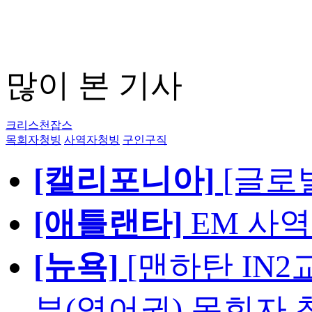
많이 본 기사
크리스천잡스
목회자청빙
사역자청빙
구인구직
[캘리포니아]
[글로
[애틀랜타]
EM 사
[뉴욕]
[맨하탄 IN
부(영어권) 목회자 