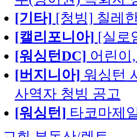
[기타]
[청빙] 칠레
[캘리포니아]
[실로
[워싱턴DC]
어린이,
[버지니아]
워싱턴 서
사역자 청빙 공고
[워싱턴]
타코마제일
교회 부동산/렌트