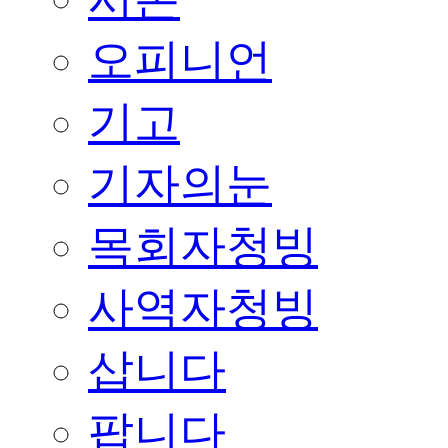
오피니언
기고
기자의눈
목회자청빙
사역자청빙
삽니다
팝니다