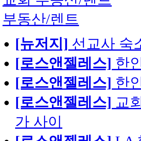
부동산/렌트
[뉴저지]
선교사 숙
[로스앤젤레스]
한인
[로스앤젤레스]
한인
[로스앤젤레스]
교회
가 사이