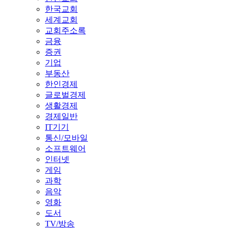
한국교회
세계교회
교회주소록
금융
증권
기업
부동산
한인경제
글로벌경제
생활경제
경제일반
IT기기
통신/모바일
소프트웨어
인터넷
게임
과학
음악
영화
도서
TV/방송