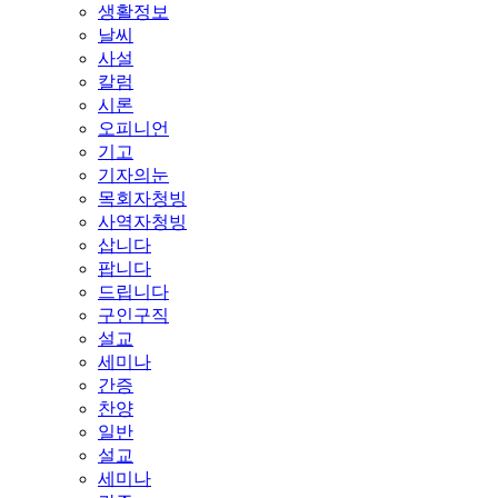
생활정보
날씨
사설
칼럼
시론
오피니언
기고
기자의눈
목회자청빙
사역자청빙
삽니다
팝니다
드립니다
구인구직
설교
세미나
간증
찬양
일반
설교
세미나