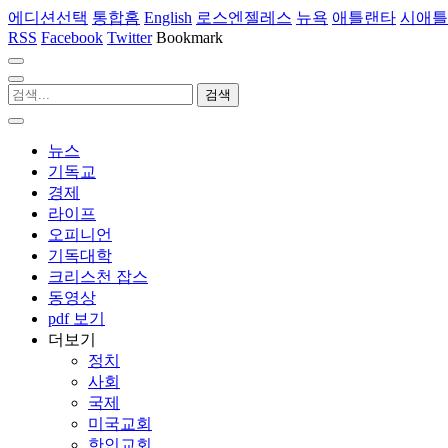
에디션선택
통합홈
English
로스엔젤레스
뉴욕
애틀랜타
시애틀
RSS
Facebook
Twitter
Bookmark
뉴스
기독교
경제
라이프
오피니언
기독대학
크리스천 잡스
동영상
pdf 보기
더보기
정치
사회
국제
미국교회
한인교회