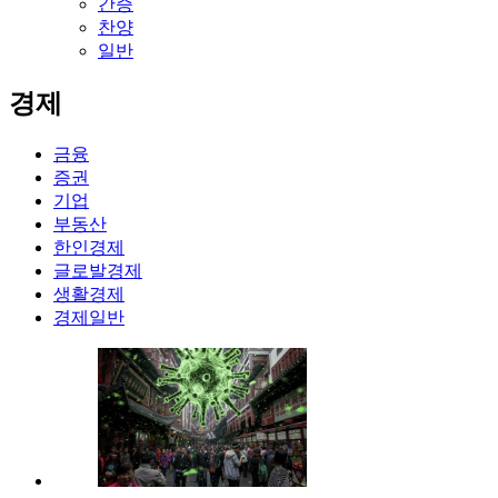
간증
찬양
일반
경제
금융
증권
기업
부동산
한인경제
글로발경제
생활경제
경제일반