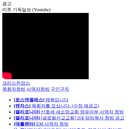
광고
미주 기독일보 (Youtube)
크리스천잡스
목회자청빙
사역자청빙
구인구직
[로스앤젤레스]
제목입니다
[캔자스]
목회자를 모십니다. (수정 재공고)
[캘리포니아]
산호세 새소망교회 영유아부 사역자 청빙
[캘리포니아]
[글로벌선교교회] 2대 담임목사 청빙 공고
[애틀랜타]
EM 사역자 청빙