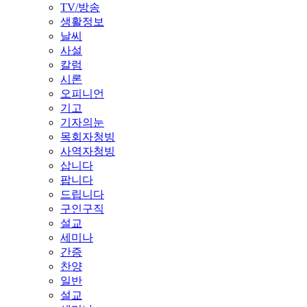
TV/방송
생활정보
날씨
사설
칼럼
시론
오피니언
기고
기자의눈
목회자청빙
사역자청빙
삽니다
팝니다
드립니다
구인구직
설교
세미나
간증
찬양
일반
설교