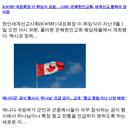
KWMF 대표회장 이·취임식 성료… GMU·은혜한인교회, 세계선교 협력의 장
마련
한인세계선교사회(KWMF) 대표회장 이·취임식이 지난 8월 1
일 오전 10시 30분, 풀러튼 은혜한인교회 웨딩채플에서 개최됐
다. 멕시코 정득…
캐나다군, 공식 행사서 '하나님' 언급 금지... 교계 "종교 중립 아닌 신앙 배제"
캐나다 국방부가 군인과 군종목사들이 의무 참석하는 공식 행
사에서 하나님이나 특정 종교 전통을 언급하지 못하도록 하는
새로운 지…