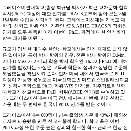
그레이스미션대학교(총장 최규남 박사)가 최근 교차문화 철학
박사(Ph.D.) 과정에 대한 인가를 TRACS로부터 받아 오는 8월
1일부터 수업을 시작하게 된다. 그레이스미션대는 기독교 대
학 및 신학교 학위 인가 기관인 ATS, ABHE, TRACS의 정회원
인가를 모두 획득한 이래 이번에 Ph.D. 과정에 대한 인가까지
받는 쾌거를 이뤘다.
규모가 영세한 대다수 한인신학교에서는 인가 자체도 쉽지 않
은 일이지만 특히 박사 학위의 경우, 전문 박사 학위인 D.Min.
이나 D.Miss.가 아니라 학술 박사 학위인 Th.D.나 Ph.D.에 대해
인가를 받았다는 사실은 교육과 학문적 성과가 상당한 수준에
도달했음을 확인시켜 준다. 현재 미국 내에서 한국어로 Ph.D.
과정이 가능한 경우로는 미국신학교인 미드웨스턴침례신학교
가 성경사역학으로 Ph.D. 학위(ATS 인가)를, 미주장로회신학
대학교가 선교학으로 Ph.D. 학위(ABHE 인가)를 수여하고 있
다. 그레이스미션대는 미국 전체에서는 세 번째, 한인신학교
가운데는 두 번째로 한국어 Ph.D. 인가를 받은 것이다.
그레이스미션대는 600명이 넘는 졸업생 가운데 40%가 해외선
교사로 파송됐을 만큼 선교지향적 학교다. 학교 측은 이번
Ph.D. 과정 또한 수준 높은 강의와 철저한 학사 관리로 현장 선