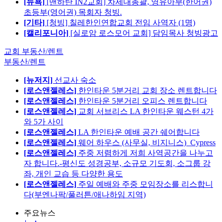
[뉴욕]
[맨하탄 IN2교회] 차세대총괄, 영유아부(한어권)
초등부(영어권) 목회자 청빙.
[기타]
[청빙] 칠레한인연합교회 전임 사역자 (1명)
[캘리포니아]
[실로암 로스모어 교회] 담임목사 청빙광고
교회 부동산/렌트
부동산/렌트
[뉴저지]
선교사 숙소
[로스앤젤레스]
한인타운 5분거리 교회 장소 렌트합니다
[로스앤젤레스]
한인타운 5분거리 오피스 렌트합니다
[로스앤젤레스]
교회 서브리스 LA 한인타운 웨스턴 4가
와 5가 사이
[로스앤젤레스]
LA 한인타운 예배 공간 쉐어합니다
[로스앤젤레스]
웨어 하우스 (사무실, 비지니스)_Cypress
[로스앤젤레스]
주중 저렴하게 저희 사역공간을 나누고
자 합니다.-평신도 성경공부, 소규모 기도회, 소그룹 강
좌, 개인 교습 등 다양한 용도
[로스앤젤레스]
주일 예배와 주중 모임장소를 리스합니
다(부엔나팍/풀러튼/애나하임 지역)
주요뉴스