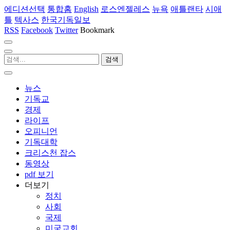
에디션선택
통합홈
English
로스엔젤레스
뉴욕
애틀랜타
시애
틀
텍사스
한국기독일보
RSS
Facebook
Twitter
Bookmark
뉴스
기독교
경제
라이프
오피니언
기독대학
크리스천 잡스
동영상
pdf 보기
더보기
정치
사회
국제
미국교회