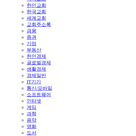
한인교회
한국교회
세계교회
교회주소록
금융
증권
기업
부동산
한인경제
글로벌경제
생활경제
경제일반
IT기기
통신/모바일
소프트웨어
인터넷
게임
과학
음악
영화
도서